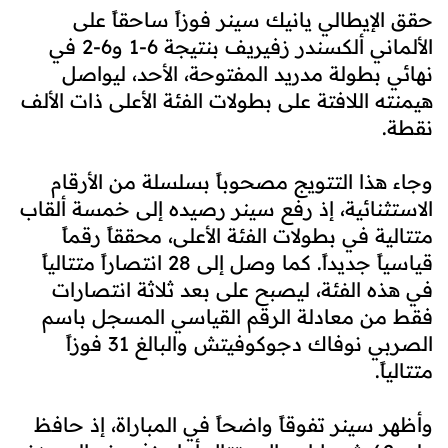
حقق الإيطالي يانيك سينر فوزاً ساحقاً على
الألماني ألكسندر زفيريف بنتيجة 6-1 و6-2 في
نهائي بطولة مدريد المفتوحة، الأحد، ليواصل
هيمنته اللافتة على بطولات الفئة الأعلى ذات الألف
نقطة.
وجاء هذا التتويج مصحوباً بسلسلة من الأرقام
الاستثنائية، إذ رفع سينر رصيده إلى خمسة ألقاب
متتالية في بطولات الفئة الأعلى، محققاً رقماً
قياسياً جديداً. كما وصل إلى 28 انتصاراً متتالياً
في هذه الفئة، ليصبح على بعد ثلاثة انتصارات
فقط من معادلة الرقم القياسي المسجل باسم
الصربي نوفاك دجوكوفيتش والبالغ 31 فوزاً
متتالياً.
وأظهر سينر تفوقاً واضحاً في المباراة، إذ حافظ