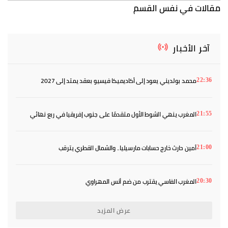
مقالات في نفس القسم
آخر الأخبار
محمد بولديني يعود إلى أكاديميكا فيسيو بعقد يمتد إلى 2027
22:36
المغرب ينهي الشوط الأول متقدمًا على جنوب إفريقيا في ربع نهائي
21:55
«كان» السيدات
أمين حارث خارج حسابات مارسيليا.. والشمال القطري يترقب
21:00
المغرب الفاسي يقترب من ضم أنس المهراوي
20:30
عرض المزيد