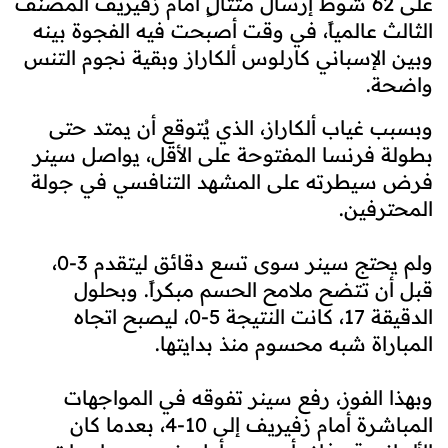
على 62 شوط إرسال متتالٍ أمام زفيريف المصنف
الثالث عالمياً، في وقت أصبحت فيه الفجوة بينه
وبين الإسباني كارلوس ألكاراز وبقية نجوم التنس
واضحة.
وبسبب غياب ألكاراز، الذي يُتوقع أن يمتد حتى
بطولة فرنسا المفتوحة على الأقل، يواصل سينر
فرض سيطرته على المشهد التنافسي في جولة
المحترفين.
ولم يحتج سينر سوى تسع دقائق ليتقدم 3-0،
قبل أن تتضح ملامح الحسم مبكراً. وبحلول
الدقيقة 17، كانت النتيجة 5-0، ليصبح اتجاه
المباراة شبه محسوم منذ بدايتها.
وبهذا الفوز، رفع سينر تفوقه في المواجهات
المباشرة أمام زفيريف إلى 10-4، بعدما كان