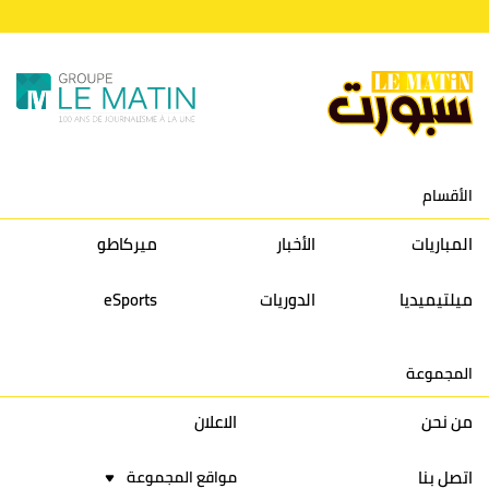
10
النادي المكناسي
30
24
33
36
11
نادي النهضة زمامرة
30
28
37
33
12
حسنية أكادير
30
27
39
33
الأقسام
13
إتحاد تواركة
30
32
40
31
المباريات
الأخبار
ميركاطو
14
أولمبيك الدشيرة
30
29
40
30
ميلتيميديا
الدوريات
eSports
15
اتحاد يعقوب المنصور
30
34
44
30
المجموعة
16
نادي أولمبيك آسفي
30
24
42
22
من نحن
الاعلان
اتصل بنا
مواقع المجموعة