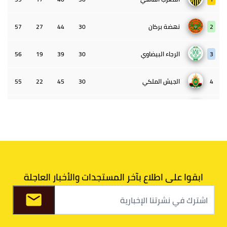
2
نهضة بركان
30
44
27
57
3
الرجاء البيضاوي
30
39
19
56
4
الجيش الملكي
30
45
22
55
5
الوداد البيضاوي
30
39
33
43
6
الدفاع الحسني الجديدي
30
30
34
40
7
اتحاد طنجة
30
27
31
39
ابقوا على اطلاع بآخر المستجدات والأخبار العاجلة
8
الفتح الرياضي
30
31
36
37
9
الكوكب المراكشي
30
27
26
36