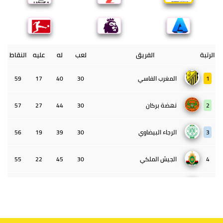
الرتبة
الفريق
لعب
له
عليه
النقاط
1
المغرب الفاسي
30
40
17
59
2
نهضة بركان
30
44
27
57
3
الرجاء البيضاوي
30
39
19
56
4
الجيش الملكي
30
45
22
55
5
الوداد البيضاوي
30
39
33
43
6
الدفاع الحسني الجديدي
30
30
34
40