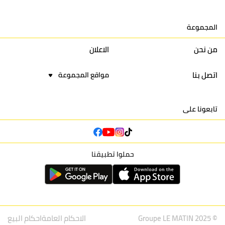
15
اتحاد يعقوب المنصور
30
34
44
30
المجموعة
16
نادي أولمبيك آسفي
30
24
42
22
من نحن
الاعلان
اتصل بنا
مواقع المجموعة
تابعونا على
حملوا تطبيقنا
© Groupe LE MATIN 2025
الاحكام العامة
احكام البيع