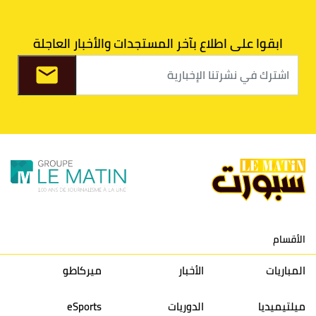
7
اتحاد طنجة
30
27
31
39
ابقوا على اطلاع بآخر المستجدات والأخبار العاجلة
8
الفتح الرياضي
30
31
36
37
9
الكوكب المراكشي
30
27
26
36
10
النادي المكناسي
30
24
33
36
11
نادي النهضة زمامرة
30
28
37
33
12
حسنية أكادير
30
27
39
33
الأقسام
13
إتحاد تواركة
30
32
40
31
المباريات
الأخبار
ميركاطو
14
أولمبيك الدشيرة
30
29
40
30
ميلتيميديا
الدوريات
eSports