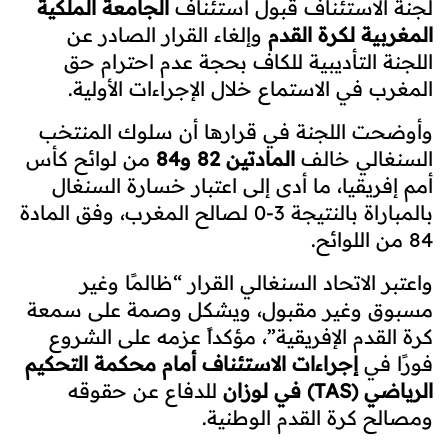
لجنة الاستئناف قبول استئناف
الجامعة الملكية
المغربية لكرة القدم
وإلغاء القرار الصادر عن
اللجنة التأديبية للكاف بحجة عدم احترام حق
المغرب في الاستماع خلال الإجراءات الأولية.
وأوضحت اللجنة في قرارها أن سلوك المنتخب
السنغالي خالف
المادتين 82 و84
من لوائح كأس
أمم إفريقيا، ما أدى إلى اعتبار خسارة السنغال
بالمباراة بالنتيجة 3-0 لصالح المغرب، وفق المادة
84 من اللوائح.
واعتبر الاتحاد السنغالي القرار “ظالمًا وغير
مسبوق وغير مقبول، ويشكل وصمة على سمعة
كرة القدم الإفريقية”، مؤكداً عزمه على الشروع
فورًا في
إجراءات الاستئناف أمام محكمة التحكيم
الرياضي (TAS) في لوزان
للدفاع عن حقوقه
ومصالح كرة القدم الوطنية.