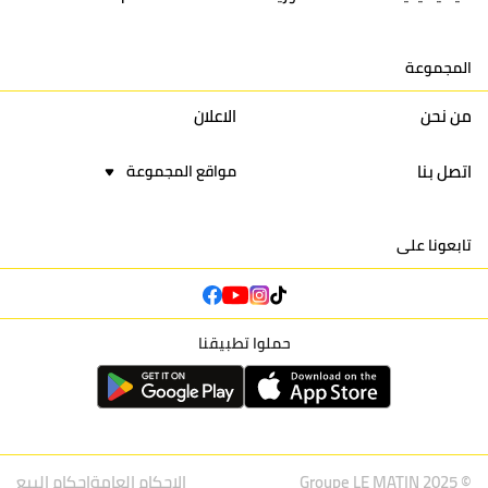
15
اتحاد يعقوب المنصور
30
34
44
30
المجموعة
16
نادي أولمبيك آسفي
30
24
42
22
من نحن
الاعلان
اتصل بنا
مواقع المجموعة
تابعونا على
حملوا تطبيقنا
© Groupe LE MATIN 2025
الاحكام العامة
احكام البيع