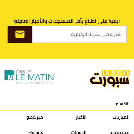
7
اتحاد طنجة
30
27
31
39
ابقوا على اطلاع بآخر المستجدات والأخبار العاجلة
8
الفتح الرياضي
30
31
36
37
9
الكوكب المراكشي
30
27
26
36
10
النادي المكناسي
30
24
33
36
11
نادي النهضة زمامرة
30
28
37
33
12
حسنية أكادير
30
27
39
33
الأقسام
13
إتحاد تواركة
30
32
40
31
المباريات
الأخبار
ميركاطو
14
أولمبيك الدشيرة
30
29
40
30
ميلتيميديا
الدوريات
eSports