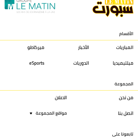
11
نادي النهضة زمامرة
30
28
37
33
12
حسنية أكادير
30
27
39
33
الأقسام
13
إتحاد تواركة
30
32
40
31
المباريات
الأخبار
ميركاطو
14
أولمبيك الدشيرة
30
29
40
30
ميلتيميديا
الدوريات
eSports
15
اتحاد يعقوب المنصور
30
34
44
30
المجموعة
16
نادي أولمبيك آسفي
30
24
42
22
من نحن
الاعلان
اتصل بنا
مواقع المجموعة
تابعونا على