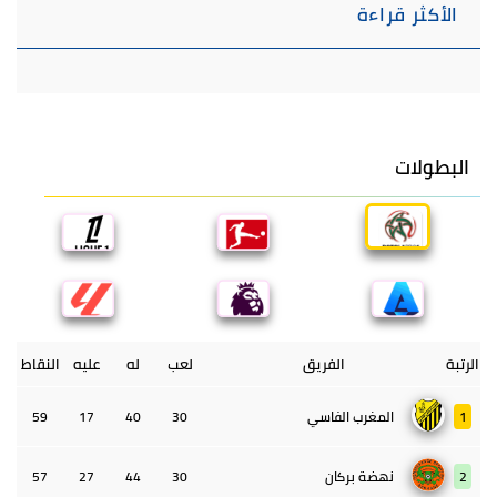
الأكثر قراءة
البطولات
الرتبة
الفريق
لعب
له
عليه
النقاط
1
المغرب الفاسي
30
40
17
59
2
نهضة بركان
30
44
27
57