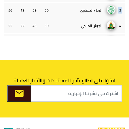
3
الرجاء البيضاوي
30
39
19
56
4
الجيش الملكي
30
45
22
55
5
الوداد البيضاوي
30
39
33
43
6
الدفاع الحسني الجديدي
30
30
34
40
7
اتحاد طنجة
30
27
31
39
ابقوا على اطلاع بآخر المستجدات والأخبار العاجلة
8
الفتح الرياضي
30
31
36
37
9
الكوكب المراكشي
30
27
26
36
10
النادي المكناسي
30
24
33
36