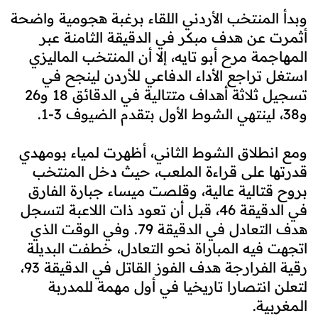
وبدأ المنتخب الأردني اللقاء برغبة هجومية واضحة
أثمرت عن هدف مبكر في الدقيقة الثامنة عبر
المهاجمة مرح أبو تايه، إلا أن المنتخب الماليزي
استغل تراجع الأداء الدفاعي للأردن لينجح في
تسجيل ثلاثة أهداف متتالية في الدقائق 18 و26
و38، لينتهي الشوط الأول بتقدم الضيوف 3-1.
ومع انطلاق الشوط الثاني، أظهرت لمياء بومهدي
قدرتها على قراءة الملعب، حيث دخل المنتخب
بروح قتالية عالية، وقلصت ميساء جبارة الفارق
في الدقيقة 46، قبل أن تعود ذات اللاعبة لتسجل
هدف التعادل في الدقيقة 79. وفي الوقت الذي
اتجهت فيه المباراة نحو التعادل، خطفت البديلة
رقية الفرارجة هدف الفوز القاتل في الدقيقة 93،
لتعلن انتصارا تاريخيا في أول مهمة للمدربة
المغربية.