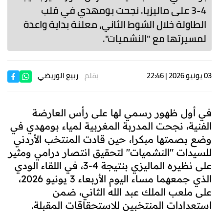
4-3 على ماليزيا. نجحت بومهدي في قلب
الطاولة خلال الشوط الثاني، معلنة بداية واعدة
لمسيرتها مع "النشميات".
03 يونيو 2026 | 22:46
بقلم
ربيع الوريضي
في أول ظهور رسمي لها على رأس العارضة
الفنية، نجحت المدربة المغربية لمياء بومهدي في
وضع بصمتها مبكرا، حين قادت المنتخب الأردني
للسيدات "النشميات" لتحقيق انتصار درامي ومثير
على نظيره الماليزي بنتيجة 4-3، في اللقاء الودي
الذي جمعهما مساء اليوم الأربعاء 3 يونيو 2026،
على ملعب الملك عبد الله الثاني، ضمن
استعدادات المنتخبين للاستحقاقات المقبلة.