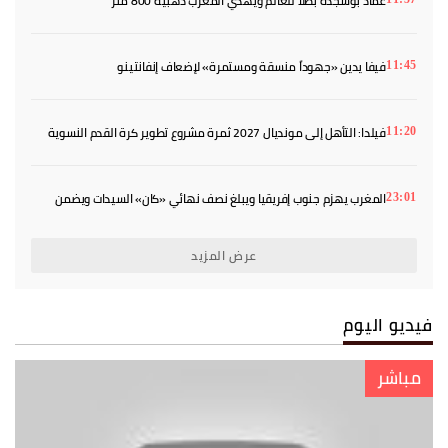
عماد بوشجدة بطلاً للعالم ويهدي المغرب ذهبية 800 متر
فيفا يدين «جهوداً منسقة ومستمرة» لإضعاف إنفانتينو
11:45
فيلدا: التأهل إلى مونديال 2027 ثمرة مشروع تطوير كرة القدم النسوية
11:20
المغرب يهزم جنوب إفريقيا ويبلغ نصف نهائي «كان» السيدات ويضمن
23:01
بطاقة المونديال
عرض المزيد
فيديو اليوم
مباشر