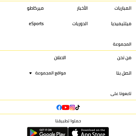
13
إتحاد تواركة
30
32
40
31
المباريات
الأخبار
ميركاطو
14
أولمبيك الدشيرة
30
29
40
30
ميلتيميديا
الدوريات
eSports
15
اتحاد يعقوب المنصور
30
34
44
30
المجموعة
16
نادي أولمبيك آسفي
30
24
42
22
من نحن
الاعلان
اتصل بنا
مواقع المجموعة
تابعونا على
حملوا تطبيقنا