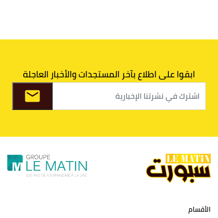
5
الوداد البيضاوي
30
39
33
43
6
الدفاع الحسني الجديدي
30
30
34
40
7
اتحاد طنجة
30
27
31
39
ابقوا على اطلاع بآخر المستجدات والأخبار العاجلة
8
الفتح الرياضي
30
31
36
37
9
الكوكب المراكشي
30
27
26
36
10
النادي المكناسي
30
24
33
36
11
نادي النهضة زمامرة
30
28
37
33
12
حسنية أكادير
30
27
39
33
الأقسام