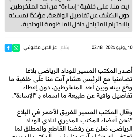
آيت منا، على خلفية "إساءة" من أحد المنخرطين،
دون الكشف عن تفاصيل الواقعة، مؤكدًا تمسكه
بالاحترام المتبادل داخل المنظومة الودادية.
10 يونيو 2025 | 02:18
بقلم
عز الدين مخلوفي
أصدر المكتب المسير للوداد الرياضي بلاغا
تضامنيا مع الرئيس هشام آيت منا على خلفية ما
وقع بينه وبين أحد المنخرطين، دون إعطاء
تفاصيل وافية عن طبيعة ما اسماه بـ "الإساءة".
وقال المكتب المسير للفريق الأحمر في البلاغ
"نحن أعضاء المكتب المديري لنادي الوداد
الرياضي، نعلن عن رفضنا القاطع والمطلق لما
تعرّض له هشام آيت منا رئيس المكتب المديري،