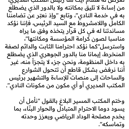
من إساءة لا تليق بمكانته ولا بالدور الذي يضطلع
به في خدمة النادي"، وتابع "وإذ نعبّر عن تضامننا
الكامل واللامشروط مع السيد الرئيس، فإننا نؤكد
مساندتنا له في كل قرار يتخذه وفق ما يراه
مناسبا لصون كرامة المؤسسة ومكانتها"،
واسترسل"كما نؤكد احترامنا الثابت والدائم لصفة
المنخرط، إيمانا منا بالدور الجوهري الذي يضطلع
به داخل المنظومة، ونحن جزء لا يتجزأ منه، غير
أننا نرفض بشكل قاطع أن تتحول الشوارع
والساحات إلى منصات للإساءة والتشهير برئيس
المكتب المديري أو أي مكون من مكونات النادي".
وختم المكتب المسير البلاغ بالقول "نأمل أن
يسود دوما الاحترام المتبادل والحوار البنّاء، بما
يخدم مصلحة الوداد الرياضي ويعزز وحدته
وتماسكه".