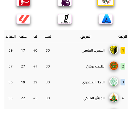
الرتبة
الفريق
لعب
له
عليه
النقاط
1
المغرب الفاسي
30
40
17
59
2
نهضة بركان
30
44
27
57
3
الرجاء البيضاوي
30
39
19
56
4
الجيش الملكي
30
45
22
55
5
الوداد البيضاوي
30
39
33
43
6
الدفاع الحسني الجديدي
30
30
34
40