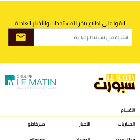
7
اتحاد طنجة
30
27
31
39
ابقوا على اطلاع بآخر المستجدات والأخبار العاجلة
8
الفتح الرياضي
30
31
36
37
9
الكوكب المراكشي
30
27
26
36
10
النادي المكناسي
30
24
33
36
11
نادي النهضة زمامرة
30
28
37
33
12
حسنية أكادير
30
27
39
33
الأقسام
13
إتحاد تواركة
30
32
40
31
المباريات
الأخبار
ميركاطو
14
أولمبيك الدشيرة
30
29
40
30
ميلتيميديا
الدوريات
eSports