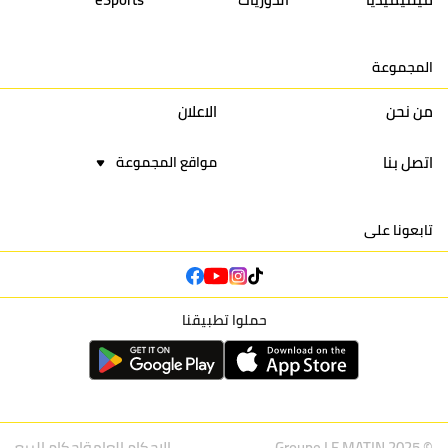
15
اتحاد يعقوب المنصور
30
34
44
30
المجموعة
16
نادي أولمبيك آسفي
30
24
42
22
من نحن
الاعلان
اتصل بنا
مواقع المجموعة
تابعونا على
حملوا تطبيقنا
© Groupe LE MATIN 2025
الاحكام العامة
احكام البيع