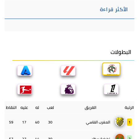
الأكثر قراءة
البطولات
الرتبة
الفريق
لعب
له
عليه
النقاط
1
المغرب الفاسي
30
40
17
59
2
نهضة بركان
30
44
27
57