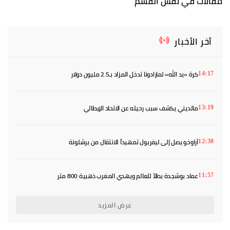
مقالات في نفس القسم
آخر الأخبار
كرة «يد الله» لمارادونا تدخل المزاد بـ2.5 مليون دولار
14:17
مالديني يكشف سبب رحيله عن الاتحاد الإيطالي
13:19
أراوخو يصل إلى ليفربول تمهيداً للانتقال من برشلونة
12:38
عماد بوشجدة بطلاً للعالم ويهدي المغرب ذهبية 800 متر
11:57
عرض المزيد