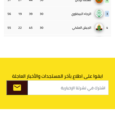
3
الرجاء البيضاوي
30
39
19
56
4
الجيش الملكي
30
45
22
55
5
الوداد البيضاوي
30
39
33
43
6
الدفاع الحسني الجديدي
30
30
34
40
7
اتحاد طنجة
30
27
31
39
ابقوا على اطلاع بآخر المستجدات والأخبار العاجلة
8
الفتح الرياضي
30
31
36
37
9
الكوكب المراكشي
30
27
26
36
10
النادي المكناسي
30
24
33
36