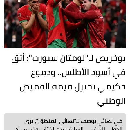
بوخريص لـ"لومتان سبورت": أثق
في أسود الأطلس.. ودموع
حكيمي تختزل قيمة القميص
الوطني
في نهائي يوصف بـ"نهائي المنطق"، يرى
الدولي المغربي السابق عبد الفتاح بوخريص أن