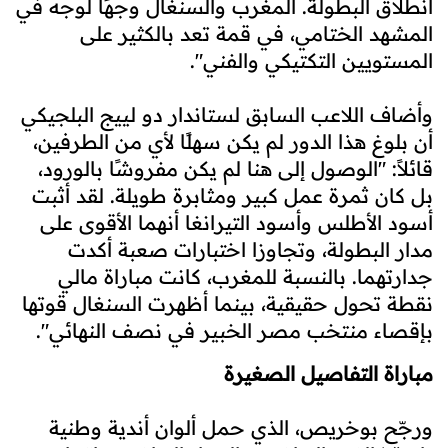
انطلاق البطولة. المغرب والسنغال وجهًا لوجه في
المشهد الختامي، في قمة تعد بالكثير على
المستويين التكتيكي والفني".
وأضاف اللاعب السابق لستاندار دو لييج البلجيكي
أن بلوغ هذا الدور لم يكن سهلًا لأي من الطرفين،
قائلاً: "الوصول إلى هنا لم يكن مفروشًا بالورود،
بل كان ثمرة عمل كبير ومثابرة طويلة. لقد أثبت
أسود الأطلس وأسود التيرانغا أنهما الأقوى على
مدار البطولة، وتجاوزا اختبارات صعبة أكدت
جدارتهما. بالنسبة للمغرب، كانت مباراة مالي
نقطة تحول حقيقية، بينما أظهرت السنغال قوتها
بإقصاء منتخب مصر الخبير في نصف النهائي".
مباراة
التفاصيل الصغيرة
ورجّح بوخريص، الذي حمل ألوان أندية وطنية