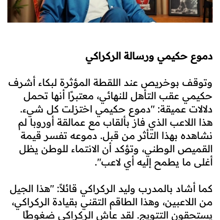
دموع حكيمي ورسالة
الركراكي
وتوقف بوخريص عند اللقطة المؤثرة لبكاء أشرف
حكيمي عقب التأهل للنهائي، معتبرًا أنها تحمل
دلالات عميقة: "دموع حكيمي اختزلت كل شيء.
هذا اللاعب الذي فاز بألقاب مع عمالقة أوروبا لم
نشاهده بهذا التأثر من قبل. دموعه تفسر قيمة
القميص الوطني، وتؤكد أن الانتماء للوطن يظل
أغلى ما يطمح إليه أي لاعب".
كما أشاد بالمدرب وليد الركراكي قائلاً: "هذا الجيل
من اللاعبين، وهذا الطاقم التقني بقيادة الركراكي،
يستحقون التتويج. لقد عاش الركراكي ضغوطًا