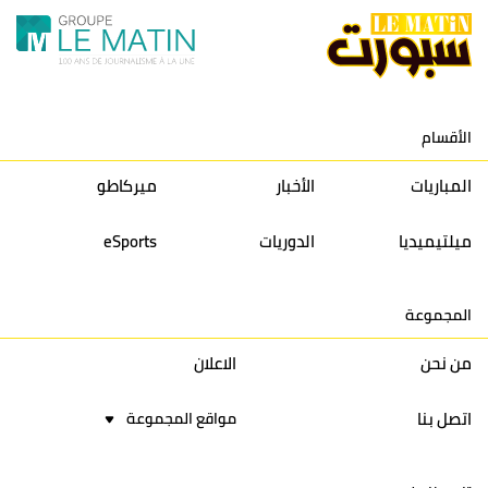
11
نادي النهضة زمامرة
30
28
37
33
12
حسنية أكادير
30
27
39
33
الأقسام
13
إتحاد تواركة
30
32
40
31
المباريات
الأخبار
ميركاطو
14
أولمبيك الدشيرة
30
29
40
30
ميلتيميديا
الدوريات
eSports
15
اتحاد يعقوب المنصور
30
34
44
30
المجموعة
16
نادي أولمبيك آسفي
30
24
42
22
من نحن
الاعلان
اتصل بنا
مواقع المجموعة