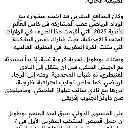
الصيفية الحالية.
وكان المدافع المغربي قد اختتم مشواره مع
الوداد الرياضي عقب المشاركة في كأس العالم
للأندية 2025، التي أقيمت هذا الصيف في الولايات
المتحدة الأمريكية، حيث شارك ضمن التشكيلة
التي مثلت الكرة المغربية في البطولة العالمية.
ويمتلك بوطويل تجربة كروية غنية، إذ بدأ مسيرته
مع الجيش الملكي، قبل أن ينتقل إلى النادي
القنيطري، ثم شباب المحمدية، ومنه إلى الرجاء
الرياضي. كما خاض تجارب احترافية خارجية،
أبرزها مع نادي سانت غيلواز البلجيكي، وماميلودي
صن داونز الجنوب إفريقي.
على المستوى الدولي، سبق لعبد المنعم بوطويل
أن حمل قميص المنتخب المغربي الأول في 7