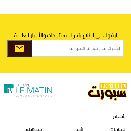
6
الدفاع الحسني الجديدي
30
30
34
40
7
اتحاد طنجة
30
27
31
39
ابقوا على اطلاع بآخر المستجدات والأخبار العاجلة
8
الفتح الرياضي
30
31
36
37
9
الكوكب المراكشي
30
27
26
36
10
النادي المكناسي
30
24
33
36
11
نادي النهضة زمامرة
30
28
37
33
12
حسنية أكادير
30
27
39
33
الأقسام
13
إتحاد تواركة
30
32
40
31
المباريات
الأخبار
ميركاطو