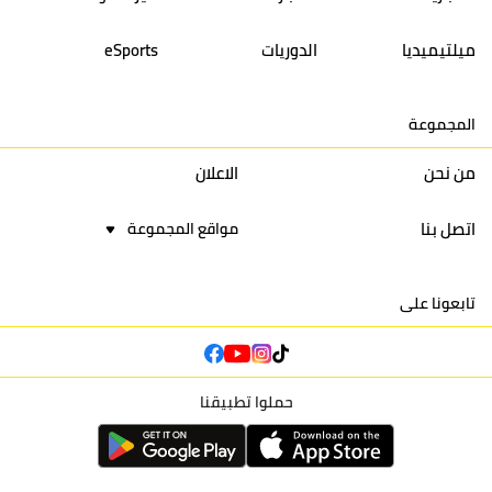
14
أولمبيك الدشيرة
30
29
40
30
ميلتيميديا
الدوريات
eSports
15
اتحاد يعقوب المنصور
30
34
44
30
المجموعة
16
نادي أولمبيك آسفي
30
24
42
22
من نحن
الاعلان
اتصل بنا
مواقع المجموعة
تابعونا على
حملوا تطبيقنا