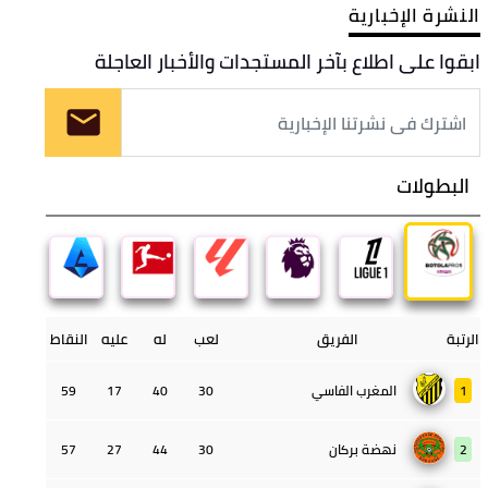
النشرة الإخبارية
ابقوا على اطلاع بآخر المستجدات والأخبار العاجلة
البطولات
الرتبة
الفريق
لعب
له
عليه
النقاط
1
المغرب الفاسي
30
40
17
59
2
نهضة بركان
30
44
27
57