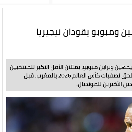
2026.. أوسيمهين ومبوبو يقودان نيجيريا
هين وبراين مبوبو، يمثلان الأمل الأكبر للمنتخبين
النيجيري والكاميروني لمواصلة مشوارهم في ملحق تصفيات كأس العالم 2026 بالمغرب، قبل
ن الأخيرين للمونديال.