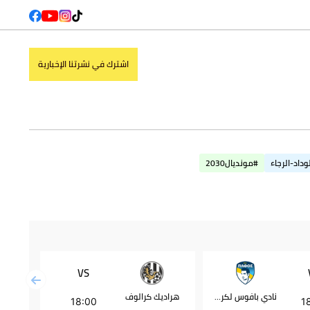
اشترك في نشرتنا الإخبارية
وداد-الرجاء
#مونديال2030
VS
نادي بافوس لكرة القدم
هراديك كرالوف
بشكتاش
18:00
1