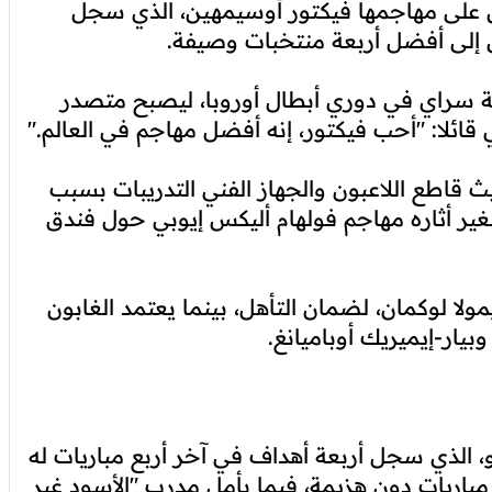
ن على مهاجمها فيكتور أوسيمهين، الذي سجل
يق إلى أفضل أربعة منتخبات وصيفة.
 سراي في دوري أبطال أوروبا، ليصبح متصدر
قائلا: "أحب فيكتور، إنه أفضل مهاجم في العالم."
 قاطع اللاعبون والجهاز الفني التدريبات بسبب
غير أثاره مهاجم فولهام أليكس إيوبي حول فندق
يمولا لوكمان، لضمان التأهل، بينما يعتمد الغابون
يار-إيميريك أوباميانغ.
، الذي سجل أربعة أهداف في آخر أربع مباريات له
ريات دون هزيمة، فيما يأمل مدرب "الأسود غير