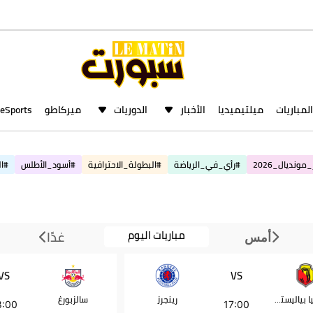
المباريات
ميلتيميديا
الأخبار
الدوريات
ميركاطو
eSports
مونديال_2026
#رأي_في_الرياضة
#البطولة_الاحترافية
#أسود_الأطلس
#ال
مباريات اليوم
غدًا
أمس
VS
VS
ياغيلونيا بياليستوك
رينجرز
سالزبورغ
8:00
17:00