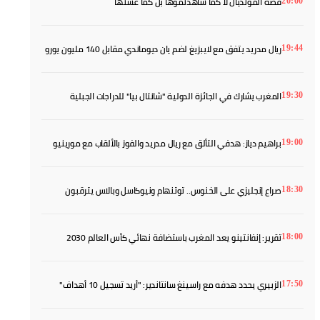
قصة المونديال لا كما شاهدتموها بل كما عشتها
20:00
ريال مدريد يتفق مع لايبزيغ لضم يان ديوماندي مقابل 140 مليون يورو
19:44
المغرب يشارك في الجائزة الدولية "شانتال بيا" للدراجات الجبلية
19:30
براهيم دياز: هدفي التألق مع ريال مدريد والفوز بالألقاب مع مورينيو
19:00
صراع إنجليزي على الخنوس.. توتنهام ونيوكاسل وبالاس يترقبون
18:30
تقرير: إنفانتينو يعد المغرب باستضافة نهائي كأس العالم 2030
18:00
الزبيري يحدد هدفه مع راسينغ سانتاندير: "أريد تسجيل 10 أهداف"
17:50