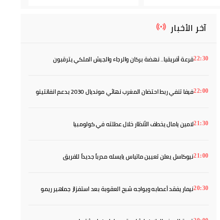
آخر الأخبار
قرعة أفريقيا.. نهضة بركان والرجاء والجيش الملكي يترقبون
22:30
خصومهم
فيفا تنفي ربط احتضان المغرب نهائي مونديال 2030 بدعم انفانتينو
22:00
لامين يامال يخطف الأنظار خلال عطلته في كولومبيا
21:30
نيوكاسل يعلن تعيين ماتياس يايسله مدرباً جديداً للفريق
21:00
نيمار يفقد أعصابه ويواجه شبح العقوبة بعد استفزاز جماهير ريمو
20:30