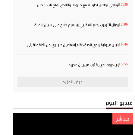
أوناحي يواصل تداريبه مع جيرونا.. والنادي يفتح باب الرحيل
17:30
رويال أنتويرب يضم المغربي إبراهيم صلاح على سبيل الإعارة
17:06
بايرن ميونيخ يروي قصة كفاح إسماعيل صيباري من الطفولة إلى
16:46
النجومية
يان ديوماندي يقترب من ريال مدريد
15:55
عرض المزيد
فيديو اليوم
مباشر