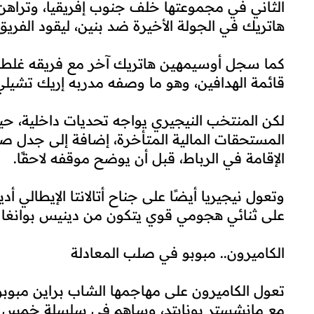
الثاني في مجموعتها خلف جنوب إفريقيا، وتراه
هاتريك في الجولة الأخيرة ضد بنين، ليقود الفر
كما سجل أوسيمهين هاتريك آخر مع فريقه غلطة
قائمة الهدافين، وهو ما وصفه مدربه إريك تشيلي 
لكن المنتخب النيجيري يواجه تحديات داخلية، حيث
المستحقات المالية المتأخرة، إضافة إلى جدل ص
الإقامة في الرباط، قبل أن يوضح موقفه لاحقًا.
وتعول نيجيريا أيضًا على جناح أتالانتا الإيطالي أد
على ثنائي هجومي قوي يتكون من دينيس بوانغا وب
الكاميرون.. مبوبو في صلب المعادلة
تعول الكاميرون على مهاجمها الشاب براين مبوبو
مع مانشستر يونايتد، وساهم في سلسلة خمس مبا