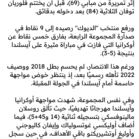
إثر تمريرة من مبابي (69)، قبل أن يختتم فلوريان
توفان الثلاثية (84) بعد دخوله بدقائق.
ورفع منتخب "الديوك" رصيده إلى 9 نقاط في
صدارة المجموعة الرابعة، بفارق خمس نقاط عن
أوكرانيا التي فازت في مباراة مثيرة على آيسلندا
بنتيجة (5-3).
ورغم هذا الانتصار، لم يحسم بطل 2018 ووصيف
2022 تأهله رسميًا بعد، إذ ينتظر خوض مواجهة
حاسمة أمام آيسلندا في الجولة المقبلة.
وفي نفس المجموعة، شهدت مواجهة أوكرانيا
وآيسلندا مهرجانًا تهديفيًا، حيث تألق روسلان
مالينوفسكي بتسجيله ثنائية (14 و45+5)، فيما
أضاف أوليكسي غوتسولياك وإيفان كاليوجني
وأوليغ أوتشيريكتو باقي الأهداف، في حين سجل