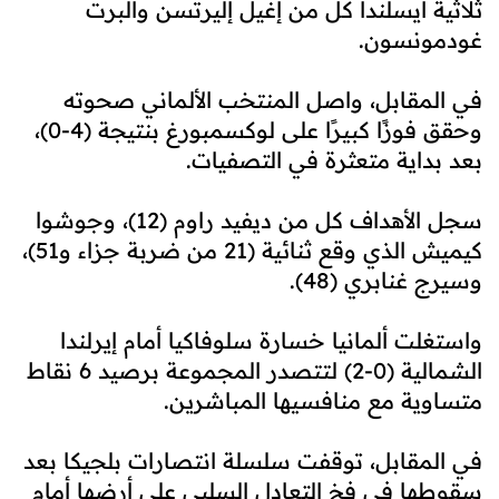
ثلاثية آيسلندا كل من إغيل إليرتسن وألبرت
غودمونسون.
في المقابل، واصل المنتخب الألماني صحوته
وحقق فوزًا كبيرًا على لوكسمبورغ بنتيجة (4-0)،
بعد بداية متعثرة في التصفيات.
سجل الأهداف كل من ديفيد راوم (12)، وجوشوا
كيميش الذي وقع ثنائية (21 من ضربة جزاء و51)،
وسيرج غنابري (48).
واستغلت ألمانيا خسارة سلوفاكيا أمام إيرلندا
الشمالية (0-2) لتتصدر المجموعة برصيد 6 نقاط
متساوية مع منافسيها المباشرين.
في المقابل، توقفت سلسلة انتصارات بلجيكا بعد
سقوطها في فخ التعادل السلبي على أرضها أمام