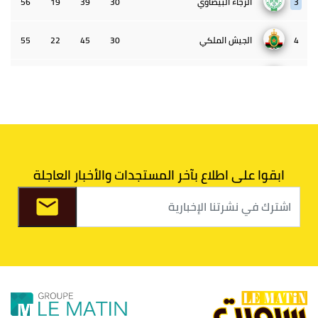
3
الرجاء البيضاوي
30
39
19
56
4
الجيش الملكي
30
45
22
55
5
الوداد البيضاوي
30
39
33
43
6
الدفاع الحسني الجديدي
30
30
34
40
7
اتحاد طنجة
30
27
31
39
ابقوا على اطلاع بآخر المستجدات والأخبار العاجلة
8
الفتح الرياضي
30
31
36
37
9
الكوكب المراكشي
30
27
26
36
10
النادي المكناسي
30
24
33
36
11
نادي النهضة زمامرة
30
28
37
33