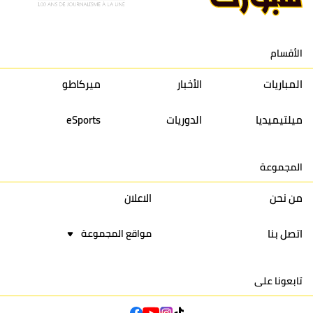
12
حسنية أكادير
30
27
39
33
الأقسام
13
إتحاد تواركة
30
32
40
31
المباريات
الأخبار
ميركاطو
14
أولمبيك الدشيرة
30
29
40
30
ميلتيميديا
الدوريات
eSports
15
اتحاد يعقوب المنصور
30
34
44
30
المجموعة
16
نادي أولمبيك آسفي
30
24
42
22
من نحن
الاعلان
اتصل بنا
مواقع المجموعة
تابعونا على