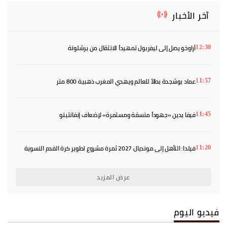
آخر الأخبار
أراوخو يصل إلى ليفربول تمهيداً للانتقال من برشلونة
12:38
عماد بوشجدة بطلاً للعالم ويهدي المغرب ذهبية 800 متر
11:57
فيفا يدين «جهوداً منسقة ومستمرة» لإضعاف إنفانتينو
11:45
فيلدا: التأهل إلى مونديال 2027 ثمرة مشروع تطوير كرة القدم النسوية
11:20
عرض المزيد
فيديو اليوم