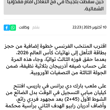
حين سقطت بلجيكا في فخ التعادل أمام مقدونيا
الشمالية.
10 أكتوبر 2025 | 22:23
بقلم
وكالات
اقترب المنتخب الفرنسي خطوة إضافية من حجز
بطاقة التأهل إلى نهائيات كأس العالم 2026،
بعدما حقق فوزه الثالث تواليًا، وجاء هذه المرة
على حساب ضيفه أذربيجان بثلاثية نظيفة، ضمن
الجولة الثالثة من التصفيات الأوروبية.
على ملعب بارك دي برانس في باريس، افتتح
كيليان مبابي التسجيل في الوقت بدل الضائع من
الشوط الأول (45+2) بعد مجهود فردي رائع،
وأضاف أدريان رابيو الهدف الثاني برأسية محكمة