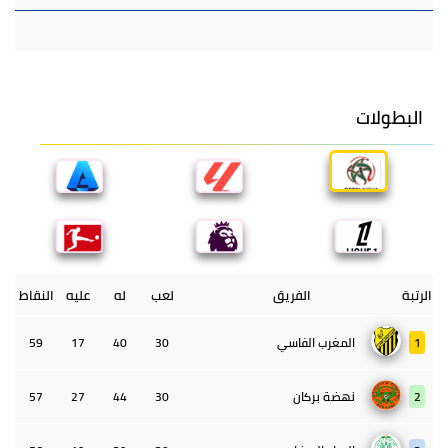
البطولات
الرتبة
الفريق
لعب
له
عليه
النقاط
1
المغرب الفاسي
30
40
17
59
2
نهضة بركان
30
44
27
57