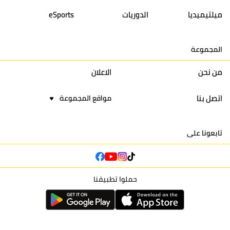
14
أولمبيك الدشيرة
30
29
40
30
ميلتيميديا
الدوريات
eSports
15
اتحاد يعقوب المنصور
30
34
44
30
المجموعة
16
نادي أولمبيك آسفي
30
24
42
22
من نحن
الاعلان
اتصل بنا
مواقع المجموعة
تابعونا على
حملوا تطبيقنا