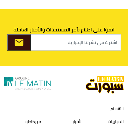
6
الدفاع الحسني الجديدي
30
30
34
40
7
اتحاد طنجة
30
27
31
39
ابقوا على اطلاع بآخر المستجدات والأخبار العاجلة
8
الفتح الرياضي
30
31
36
37
9
الكوكب المراكشي
30
27
26
36
10
النادي المكناسي
30
24
33
36
11
نادي النهضة زمامرة
30
28
37
33
12
حسنية أكادير
30
27
39
33
الأقسام
13
إتحاد تواركة
30
32
40
31
المباريات
الأخبار
ميركاطو