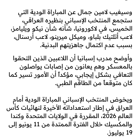
وسيغيب لامين جمال عن المباراة الودية التي
ستجمع المنتخب الإسباني بنظيره العراقي،
الخميس، في لاكورونيا، شأنه شأن نيكو ويليامز،
لاعب أتلتيك بلباو، وميكل ميرينو، لاعب أرسنال،
بسبب عدم اكتمال جاهزيتهم البدنية.
وأوضح مدرب إسبانيا أن اللاعبين الذين التحقوا
بالمعسكر وهم يعانون من إصابات يواصلون
التعافي بشكل إيجابي، مؤكداً أن الأمور تسير كما
كان متوقعاً من الطاقم الطبي.
ويخوض المنتخب الإسباني المباراة الودية أمام
العراق في إطار استعداداته الأخيرة لنهائيات كأس
العالم 2026، المقررة في الولايات المتحدة وكندا
والمكسيك خلال الفترة الممتدة من 11 يونيو إلى
19 يوليوز.