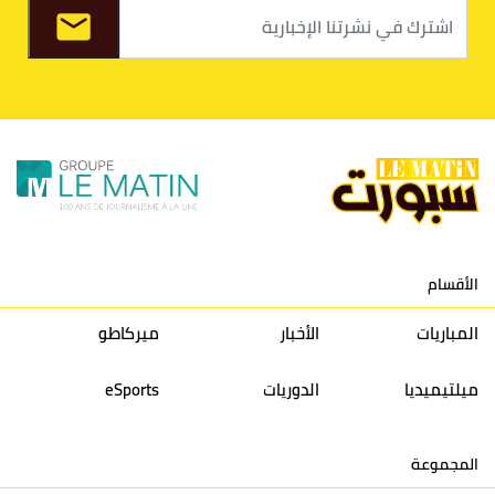
8
الفتح الرياضي
30
31
36
37
9
الكوكب المراكشي
30
27
26
36
10
النادي المكناسي
30
24
33
36
11
نادي النهضة زمامرة
30
28
37
33
12
حسنية أكادير
30
27
39
33
الأقسام
13
إتحاد تواركة
30
32
40
31
المباريات
الأخبار
ميركاطو
14
أولمبيك الدشيرة
30
29
40
30
ميلتيميديا
الدوريات
eSports
15
اتحاد يعقوب المنصور
30
34
44
30
المجموعة
16
نادي أولمبيك آسفي
30
24
42
22