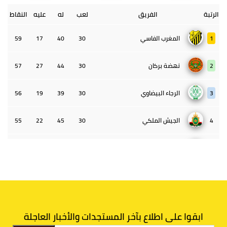
الرتبة
الفريق
لعب
له
عليه
النقاط
1
المغرب الفاسي
30
40
17
59
2
نهضة بركان
30
44
27
57
3
الرجاء البيضاوي
30
39
19
56
4
الجيش الملكي
30
45
22
55
5
الوداد البيضاوي
30
39
33
43
6
الدفاع الحسني الجديدي
30
30
34
40
7
اتحاد طنجة
30
27
31
39
ابقوا على اطلاع بآخر المستجدات والأخبار العاجلة