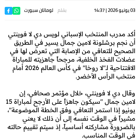
03 يونيو 2026 | 14:37
بقلم
لوماتان سبورت
أكد مدرب المنتخب الإسباني لويس دي لا فوينتي
أن نجم برشلونة لامين جمال يسير في الطريق
الصحيح للتعافي من الإصابة التي تعرض لها في
عضلات الفخذ الخلفية، مرجحاً جاهزيته للمباراة
الافتتاحية لـ"لا روخا" في كأس العالم 2026 أمام
منتخب الرأس الأخضر.
وقال دي لا فوينتي، خلال مؤتمر صحافي، إن
لامين جمال "سيكون جاهزاً على الأرجح لمباراة 15
يونيو إذا استمر التعافي وفق الخطة الموضوعة"،
مشيراً في الوقت نفسه إلى أن ذلك لا يعني
بالضرورة مشاركته أساسياً، إذ سيتم تقييم حالته
في الوقت المناسب.