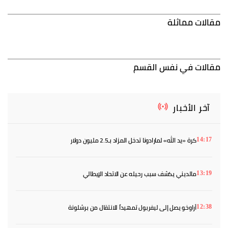
مقالات مماثلة
مقالات في نفس القسم
آخر الأخبار
كرة «يد الله» لمارادونا تدخل المزاد بـ2.5 مليون دولار
14:17
مالديني يكشف سبب رحيله عن الاتحاد الإيطالي
13:19
أراوخو يصل إلى ليفربول تمهيداً للانتقال من برشلونة
12:38