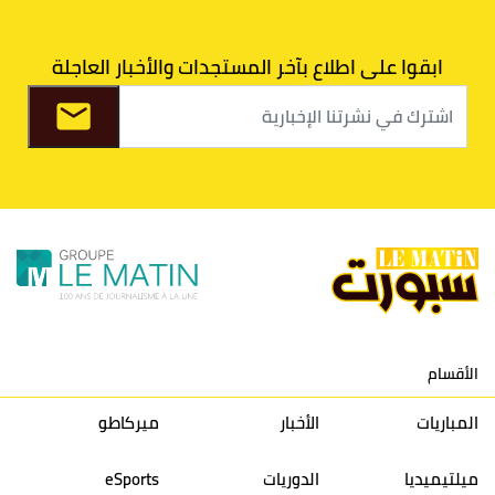
7
اتحاد طنجة
30
27
31
39
ابقوا على اطلاع بآخر المستجدات والأخبار العاجلة
8
الفتح الرياضي
30
31
36
37
9
الكوكب المراكشي
30
27
26
36
10
النادي المكناسي
30
24
33
36
11
نادي النهضة زمامرة
30
28
37
33
12
حسنية أكادير
30
27
39
33
الأقسام
13
إتحاد تواركة
30
32
40
31
المباريات
الأخبار
ميركاطو
14
أولمبيك الدشيرة
30
29
40
30
ميلتيميديا
الدوريات
eSports