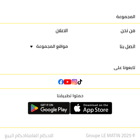
15
اتحاد يعقوب المنصور
30
34
44
30
المجموعة
16
نادي أولمبيك آسفي
30
24
42
22
من نحن
الاعلان
اتصل بنا
مواقع المجموعة
تابعونا على
حملوا تطبيقنا
© Groupe LE MATIN 2025
الاحكام العامة
احكام البيع