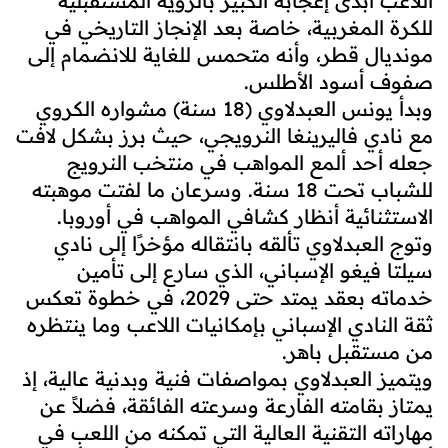
اللاعب أبدى إعجابه الكبير بالرؤية المستقبلية
للكرة المغربية، خاصة بعد الإنجاز التاريخي في
مونديال قطر، وأنه متحمس للغاية للانضمام إلى
صفوف أسود الأطلس.
وبدأ يونس العبدلاوي (18 سنة) مشواره الكروي
مع نادي فاليرينغا النرويجي، حيث برز بشكل لافت
جعله أحد ألمع المواهب في منتخب النرويج
للشباب تحت 18 سنة. وسرعان ما لفتت موهبته
الاستثنائية أنظار كشافي المواهب في أوروبا.
وتوج العبدلاوي تألقه بانتقاله مؤخرًا إلى نادي
سيلتا فيغو الإسباني، الذي سارع إلى تأمين
خدماته بعقد يمتد حتى 2029، في خطوة تعكس
ثقة النادي الإسباني بإمكانيات اللاعب وما ينتظره
من مستقبل باهر.
ويتميز العبدلاوي بمواصفات فنية وبدنية عالية، إذ
يمتاز بقامته الفارعة وسرعته الفائقة، فضلاً عن
مهاراته التقنية العالية التي تمكنه من اللعب في