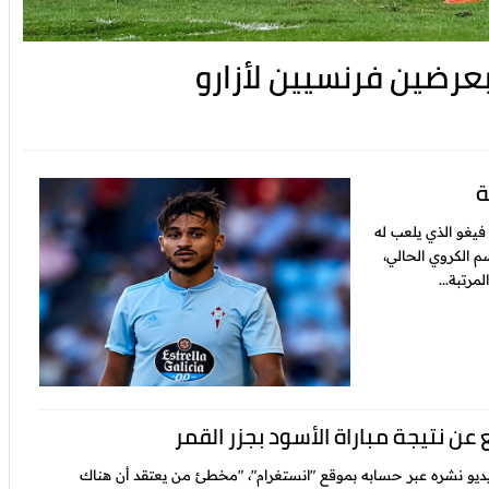
عرضين فرنسيين لأزارو
ة
 فيغو الذي يلعب له
م الكروي الحالي،
مرتبة...
عن نتيجة مباراة الأسود بجزر القمر
ديو نشره عبر حسابه بموقع "انستغرام"، "مخطئ من يعتقد أن هناك