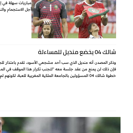
مباريات سهلة في إف
أجل الاستجمام والنز
شالك 04 يخضع منديل للمساءلة
وذكر المصدر، أنه منديل الذي سب أحد مشجعي الأسود، تقدم باعتذار للجم
فإن ذلك لن يمنع من عقد جلسة معه "لتجنب تكرار هذا الموقف في ال
خطوة شالك 04 المسؤولين بالجامعة الملكية المغربية للعبة، لكونهم لم يتخذوا موقفا...