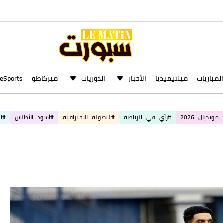
المباريات
ميلتيميديا
الأخبار
الدوريات
ميركاطو
eSports
مونديال_2026
#رأي_في_الرياضة
#البطولة_الاحترافية
#أسود_الأطلس
#ال