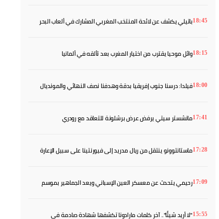
باتيلي يكشف عن لائحة المنتخب المغربي المشارك في ألعاب البحر
18:45
الأبيض المتوسط
وائل موحيا يقترب من اختيار المغرب بعد تألقه في ألمانيا
18:15
فيلدا: درسنا جنوب إفريقيا بدقة وهدفنا نصف النهائي والمونديال
18:00
مانشستر سيتي يرفض عرض برشلونة للتعاقد مع رودري
17:41
ماستانتوونو ينتقل من ريال مدريد إلى فيورنتينا على سبيل الإعارة
17:28
رحيمي يتحدث عن معسكر العين الإسباني ويعد الجماهير بموسم
17:09
أفضل
"لا أريد شيئًا".. آخر كلمات مارادونا تكشفها شهادة صادمة في
15:55