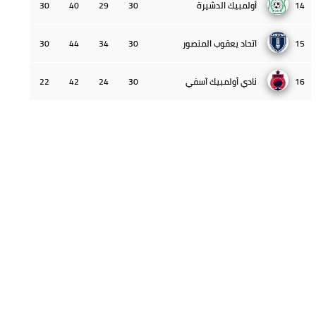
14
أولمبيك الدشيرة
30
29
40
30
15
اتحاد يعقوب المنصور
30
34
44
30
16
نادي أولمبيك آسفي
30
24
42
22