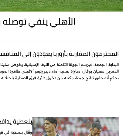
الأهلي ينفي توصله ب
المحترفون المغاربة بأروربا يعودون إلى المنافس
البداية، الجمعة، فبرسم الجولة الثامنة من الليغا الإسبانية، يخوض سليتا
المغربي سفيان بوفال، مباراة صعبة أمام ديبورتيفو آلافيس ظاهرة الموس
بحكم أنه حقق نتائج جيدة، مكنته من دخول دائرة فرق الصدارة باحتلاله ال
بنعطية يدافع 
وقال بنعطية في في