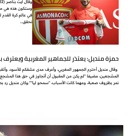
وستكون هذه هي مهم
في عالم كرة القدم لذ
نحقق...
حمزة منديل: يعتذر للجماهير المغربية ويعترف ب
وقال منديل أحترم الجمهور المغربي، وأعرف مدى عشقكم للأسود، وأتقبل
المشجعين، مضيفا "لم يكن من المقبول أن أتجاوز في حق هذا المشجع أو
نمر بظروف صعبة، ومهما كانت الأسباب، "سمحو ليا"".وكان منديل رد بطر