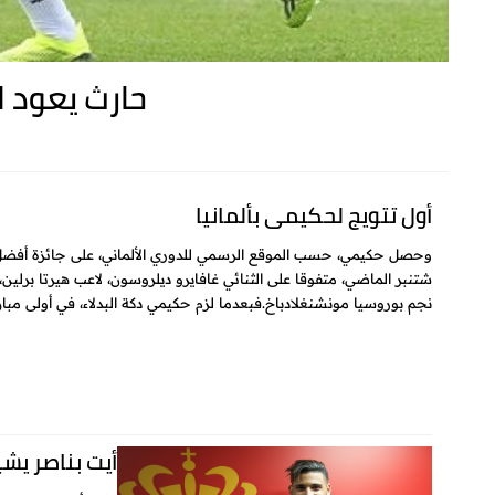
حارث يعود ل
أول تتويج لحكيمي بألمانيا
وحصل حكيمي، حسب الموقع الرسمي للدوري الألماني، على جائزة أفض
شتنبر الماضي، متفوقا على الثنائي غافايرو ديلروسون، لاعب هيرتا برلين
نجم بوروسيا مونشنغلادباخ.فبعدما لزم حكيمي دكة البدلاء، في أولى مبار
أيت بناصر يشي