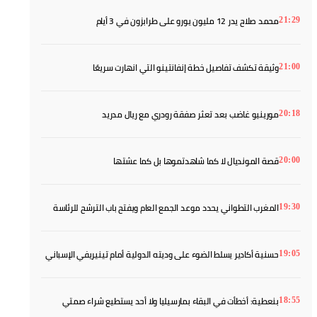
محمد صلاح يدر 12 مليون يورو على طرابزون في 3 أيام
21:29
وثيقة تكشف تفاصيل خطة إنفانتينو التي انهارت سريعًا
21:00
مورينيو غاضب بعد تعثر صفقة رودري مع ريال مدريد
20:18
قصة المونديال لا كما شاهدتموها بل كما عشتها
20:00
المغرب التطواني يحدد موعد الجمع العام ويفتح باب الترشح للرئاسة
19:30
حسنية أكادير يسلط الضوء على وديته الدولية أمام تينيريفي الإسباني
19:05
بنعطية: أخطأت في البقاء بمارسيليا ولا أحد يستطيع شراء صمتي
18:55