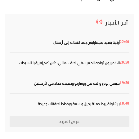
آخر الأخبار
أرتيتا يشيد بغيمارايش بعد انتقاله إلى أرسنال
22:00
الكاميرون تواجه المغرب في نصف نهائي كأس أمم إفريقيا للسيدات
20:50
ميسي يودع والده في روساريو ودقيقة حداد في الأرجنتين
19:50
برشلونة يبدأ حملة رحيل واسعة ويخطط لصفقات جديدة
18:48
عرض المزيد