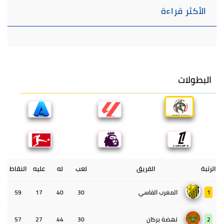
الأكثر قراءة
البطولات
الرتبة
الفريق
لعب
له
عليه
النقاط
1
المغرب الفاسي
30
40
17
59
2
نهضة بركان
30
44
27
57