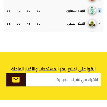
3
الرجاء البيضاوي
30
39
19
56
4
الجيش الملكي
30
45
22
55
5
الوداد البيضاوي
30
39
33
43
6
الدفاع الحسني الجديدي
30
30
34
40
7
اتحاد طنجة
30
27
31
39
ابقوا على اطلاع بآخر المستجدات والأخبار العاجلة
8
الفتح الرياضي
30
31
36
37
9
الكوكب المراكشي
30
27
26
36
10
النادي المكناسي
30
24
33
36