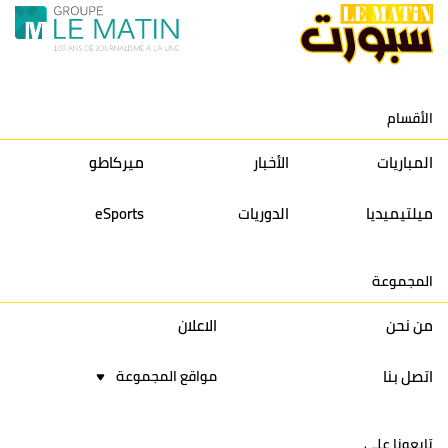
11
نادي النهضة زمامرة
30
28
37
33
12
حسنية أكادير
30
27
39
33
الأقسام
13
إتحاد تواركة
30
32
40
31
المباريات
الأخبار
ميركاطو
14
أولمبيك الدشيرة
30
29
40
30
ميلتيميديا
الدوريات
eSports
15
اتحاد يعقوب المنصور
30
34
44
30
المجموعة
16
نادي أولمبيك آسفي
30
24
42
22
من نحن
الاعلان
اتصل بنا
مواقع المجموعة
تابعونا على