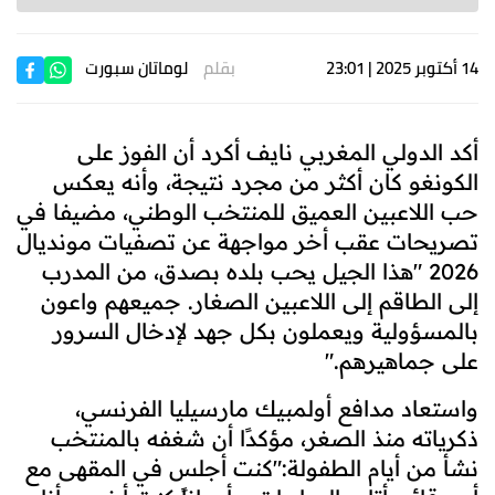
14 أكتوبر 2025 | 23:01
بقلم
لوماتان سبورت
أكد الدولي المغربي نايف أكرد أن الفوز على
الكونغو كان أكثر من مجرد نتيجة، وأنه يعكس
حب اللاعبين العميق للمنتخب الوطني، مضيفا في
تصريحات عقب أخر مواجهة عن تصفيات مونديال
2026 "هذا الجيل يحب بلده بصدق، من المدرب
إلى الطاقم إلى اللاعبين الصغار. جميعهم واعون
بالمسؤولية ويعملون بكل جهد لإدخال السرور
على جماهيرهم."
واستعاد مدافع أولمبيك مارسيليا الفرنسي،
ذكرياته منذ الصغر، مؤكدًا أن شغفه بالمنتخب
نشأ من أيام الطفولة:"كنت أجلس في المقهى مع