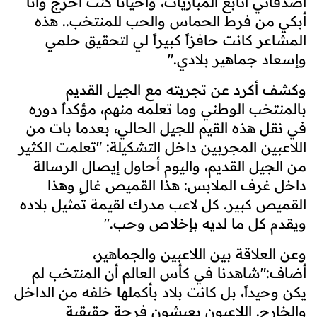
أصدقائي أتابع المباريات، وأحياناً كنت أخرج وأنا
أبكي من فرط الحماس والحب للمنتخب.. هذه
المشاعر كانت حافزاً كبيراً لي لتحقيق حلمي
وإسعاد جماهير بلادي."
وكشف أكرد عن تجربته مع الجيل القديم
بالمنتخب الوطني وما تعلمه منهم، مؤكداً دوره
في نقل هذه القيم للجيل الحالي، بعدما بات من
اللاعبين المجربين داخل التشكيلة: "تعلمت الكثير
من الجيل القديم، واليوم أحاول إيصال الرسالة
داخل غرف الملابس: هذا القميص غالٍ وهذا
القميص كبير. كل لاعب مدرك لقيمة تمثيل بلاده
ويقدم كل ما لديه بإخلاص وحب."
وعن العلاقة بين اللاعبين والجماهير،
أضاف:"شاهدنا في كأس العالم أن المنتخب لم
يكن وحيداً، بل كانت بلاد بأكملها خلفه من الداخل
والخارج. اللاعبون يعيشون فرحة حقيقية