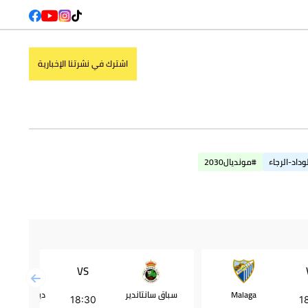
اشترك في نشرتنا الإخبارية
وداد-الرجاء
#مونديال2030
VS
Malaga
سباق سانتاندير
ديبورتيفو أل
18:30
1