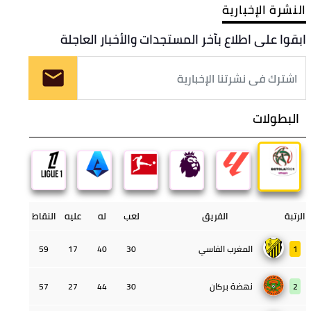
النشرة الإخبارية
ابقوا على اطلاع بآخر المستجدات والأخبار العاجلة
البطولات
الرتبة
الفريق
لعب
له
عليه
النقاط
1
المغرب الفاسي
30
40
17
59
2
نهضة بركان
30
44
27
57