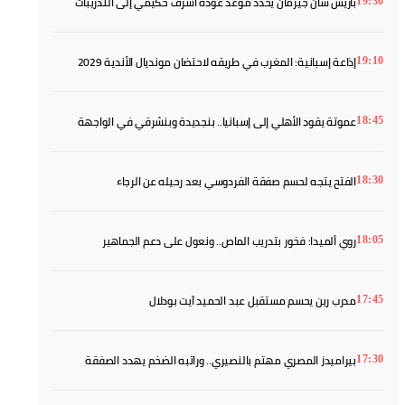
باريس سان جيرمان يحدد موعد عودة أشرف حكيمي إلى التدريبات
19:30
إذاعة إسبانية: المغرب في طريقه لاحتضان مونديال الأندية 2029
19:10
عموتة يقود الأهلي إلى إسبانيا.. بنجديدة وبنشرقي في الواجهة
18:45
الفتح يتجه لحسم صفقة الفردوسي بعد رحيله عن الرجاء
18:30
روي ألميدا: فخور بتدريب الماص.. ونعول على دعم الجماهير
18:05
مدرب رين يحسم مستقبل عبد الحميد آيت بودلال
17:45
بيراميدز المصري مهتم بالنصيري.. وراتبه الضخم يهدد الصفقة
17:30