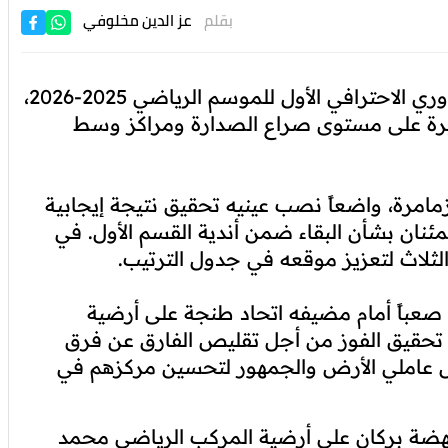
بقلم
عز الدين مخلوفي
تعود، اليوم الأربعاء، منافسات الجولة الـ22 من الدوري الاحترافي الأول للموسم الرياضي 2025-2026،
كبيرة على مستوى صراع الصدارة ومراكز وسط
امرة، واضعاً نصب عينيه تحقيق نتيجة إيجابية
مئنان بشأن البقاء ضمن أندية القسم الأول. في
لثلاث لتعزيز موقعه في جدول الترتيب.
ً صعباً أمام مضيفه اتحاد طنجة على أرضية
ى تحقيق الفوز من أجل تقليص الفارق عن فرق
ل عاملي الأرض والجمهور لتحسين مركزهم في
نهضة بركان على أرضية المركب الرياضي محمد