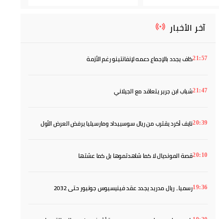
آخر الأخبار
كاف يجدد بالإجماع دعمه لإنفانتينو رغم الأزمة
21:57
شباب ابن جرير يتعاقد مع الجيلاني
21:47
نايف أكرد يقترب من ريال سوسييداد ومارسيليا يرفض العرض الأول
20:39
قصة المونديال لا كما شاهدتموها بل كما عشتها
20:10
رسميا.. ريال مدريد يجدد عقد فينيسيوس جونيور حتى 2032
19:36