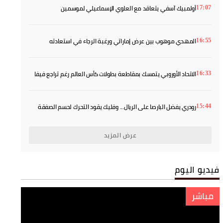
أولمبيك آسفي يتعاقد مع العلوي الإسماعيلي لموسمين
17:07
المهدي موهوب بين عرض إماراتي ورغبة الرجاء في استعادته
16:55
الاتحاد الأوروبي يتمسك بمقاطعة بطولات كأس العالم رغم تراجع فيفا
16:33
رودري يفضل البارصا على الريال... وفليك يقود التحرك لحسم الصفقة
15:44
عرض المزيد
فيديو اليوم
مباشر