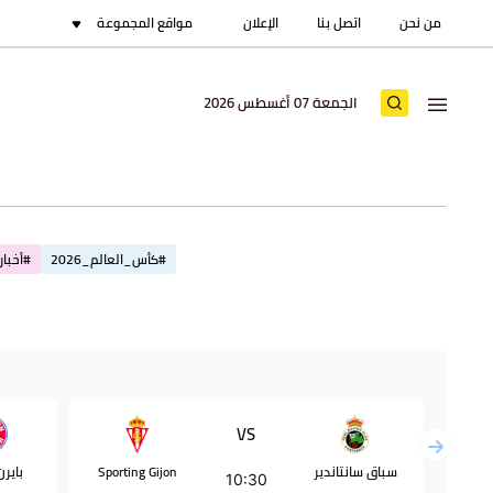
من نحن
اتصل بنا
الإعلان
مواقع المجموعة
الجمعة 07 أغسطس 2026
#كأس_العالم_2026
#أخبار_
VS
سباق سانتاندير
Sporting Gijon
باير
10:30