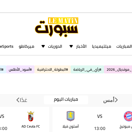
المباريات
ميلتيميديا
الأخبار
الدوريات
ميركاطو
eSports
مونديال_2026
#رأي_في_الرياضة
#البطولة_الاحترافية
#أسود_الأطلس
#ال
مباريات اليوم
غدًا
أمس
VS
VS
ن ميونيخ
أستون فيلا
AD Ceuta FC
8:00
13:00