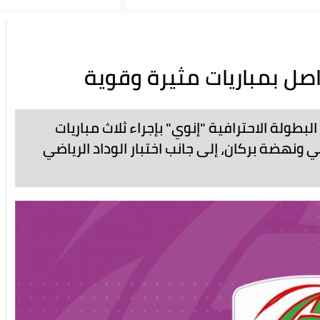
اليوم الأربعاء، منافسات الجولة الـ22 من البطولة الاحترافية "إنوي" بإجراء ثلاث مباريات
ضي ونهضة بركان، إلى جانب اختبار الوداد الرياضي