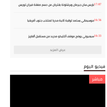
باريس سان جيرمان وبرشلونة يقتربان من حسم صفقة فيران توريس
17:07
موسيماني يستعد لولاية ثانية مدربا لمنتخب جنوب أفريقيا
16:56
سيميوني يوضح موقف أتلتيكو مدريد من مستقبل ألفاريز
16:33
عرض المزيد
فيديو اليوم
مباشر