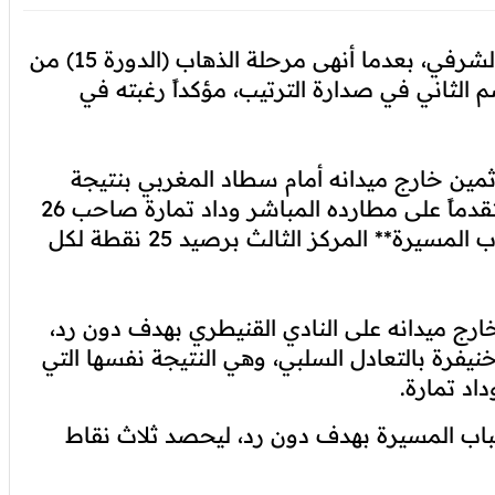
توج فريق المغرب التطواني بلقب بطل الخريف الشرفي، بعدما أنهى مرحلة الذهاب (الدورة 15) من
م الثاني في صدارة الترتيب، مؤكداً رغبته في
ثمين خارج ميدانه أمام سطاد المغربي بنتيجة
هدفين لمثلهما، ما مكنه من الانفراد بالصدارة، متقدماً على مطارده المباشر وداد تمارة صاحب 26
نقطة، بينما يحتل كل من مولودية وجدة و**شباب المسيرة** المركز الثالث برصيد 25 نقطة لكل
ارج ميدانه على النادي القنيطري بهدف دون رد،
يفرة بالتعادل السلبي، وهي النتيجة نفسها التي
اد تمارة.
شباب المسيرة بهدف دون رد، ليحصد ثلاث نقاط