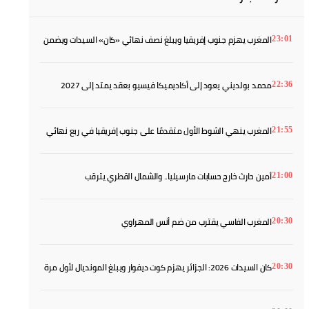
المغرب يهزم جنوب إفريقيا ويبلغ نصف نهائي «كان» السيدات ويضمن
23:01
بطاقة المونديال
محمد بولديني يعود إلى أكاديميكا فيسيو بعقد يمتد إلى 2027
22:36
المغرب ينهي الشوط الأول متقدمًا على جنوب إفريقيا في ربع نهائي
21:55
«كان» السيدات
أمين حارث خارج حسابات مارسيليا.. والشمال القطري يترقب
21:00
المغرب الفاسي يقترب من ضم أنس المهراوي
20:30
كان السيدات 2026: الجزائر يهزم كوت ديفوار ويبلغ المونديال لأول مرة
20:30
في تاريخه