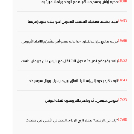
حكيم زياش يحسم مستقبله مع الوداد ويتمسّك براتبه
20:00
فيلدا يكشف تشكيلة المنتخب المغربي لمواجهة جنوب إفريقيا
19:53
خرجة يدافع عن إنفانتينو: «ما قاله فيغو أمر مشين والاتحاد الأوروبي
19:06
منافق»
بنعطية يوضح تصريحاته حول الاشتغال مع باريس سان جيرمان: "لست
18:53
مدينا لأحد"
نايف أكرد يعود إلى إسبانيا.. اتفاق بين مارسيليا وريال سوسيداد
18:43
خورخي ميسي.. أب وداعم دائم وقدوة لنجله ليونيل
17:23
"ولد حي الرحمة" يدخل تاريخ الرجاء.. الدحماني الأغلى في صفقات
17:08
البطولة