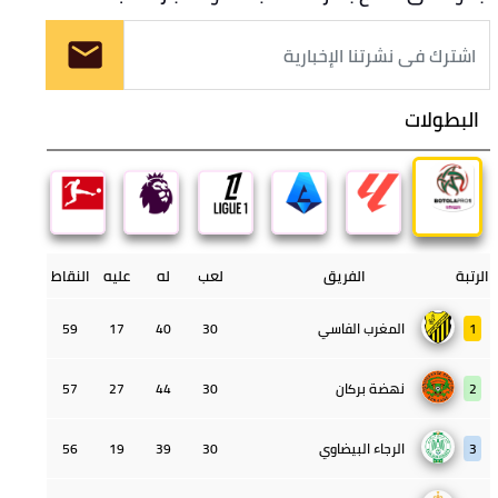
البطولات
الرتبة
الفريق
لعب
له
عليه
النقاط
1
المغرب الفاسي
30
40
17
59
2
نهضة بركان
30
44
27
57
3
الرجاء البيضاوي
30
39
19
56