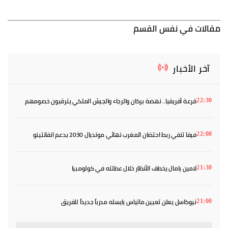
مقالات في نفس القسم
آخر الأخبار
قرعة أفريقيا.. نهضة بركان والرجاء والجيش الملكي يترقبون خصومهم
22:30
فيفا تنفي ربط احتضان المغرب نهائي مونديال 2030 بدعم انفانتينو
22:00
لامين يامال يخطف الأنظار خلال عطلته في كولومبيا
21:30
نيوكاسل يعلن تعيين ماتياس يايسله مدرباً جديداً للفريق
21:00