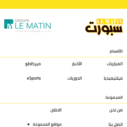
10
النادي المكناسي
30
24
33
36
11
نادي النهضة زمامرة
30
28
37
33
12
حسنية أكادير
30
27
39
33
الأقسام
13
إتحاد تواركة
30
32
40
31
المباريات
الأخبار
ميركاطو
14
أولمبيك الدشيرة
30
29
40
30
ميلتيميديا
الدوريات
eSports
15
اتحاد يعقوب المنصور
30
34
44
30
المجموعة
16
نادي أولمبيك آسفي
30
24
42
22
من نحن
الاعلان
اتصل بنا
مواقع المجموعة