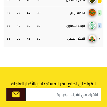
2
نهضة بركان
30
44
27
57
3
الرجاء البيضاوي
30
39
19
56
4
الجيش الملكي
30
45
22
55
5
الوداد البيضاوي
30
39
33
43
6
الدفاع الحسني الجديدي
30
30
34
40
7
اتحاد طنجة
30
27
31
39
ابقوا على اطلاع بآخر المستجدات والأخبار العاجلة
8
الفتح الرياضي
30
31
36
37
9
الكوكب المراكشي
30
27
26
36