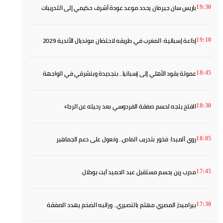
باريس سان جيرمان يحدد موعد عودة أشرف حكيمي إلى التدريبات
19:30
إذاعة إسبانية: المغرب في طريقه لاحتضان مونديال الأندية 2029
19:10
عموتة يقود الأهلي إلى إسبانيا.. بنجديدة وبنشرقي في الواجهة
18:45
الفتح يتجه لحسم صفقة الفردوسي بعد رحيله عن الرجاء
18:30
روي ألميدا: فخور بتدريب الماص.. ونعول على دعم الجماهير
18:05
مدرب رين يحسم مستقبل عبد الحميد آيت بودلال
17:45
بيراميدز المصري مهتم بالنصيري.. وراتبه الضخم يهدد الصفقة
17:30