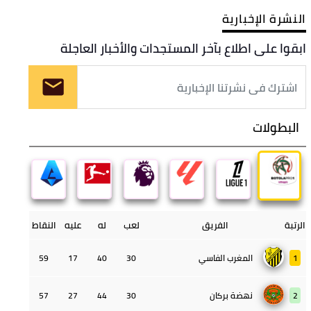
النشرة الإخبارية
ابقوا على اطلاع بآخر المستجدات والأخبار العاجلة
البطولات
الرتبة
الفريق
لعب
له
عليه
النقاط
1
المغرب الفاسي
30
40
17
59
2
نهضة بركان
30
44
27
57