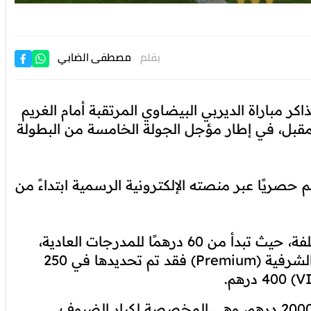
بقلم
مصطفى الضابي
اكر مباراة الديربي البيضاوي المرتقبة أمام الغريم
 المقبل، في إطار مؤجل الجولة الخامسة من البطولة
م حصريًا عبر منصته الإلكترونية الرسمية ابتداءً من
وحددت إدارة الوداد أثمنة التذاكر وفق فئات مختلفة، حيث تبدأ من 60 درهمًا للمدرجات العادية،
و150 درهمًا للمنصة المغطاة. أما تذاكر المنصة الشرفية (Premium) فقد تم تحديدها في 250
وسجلت فئة (V-VIP) أعلى سعر، إذ وصلت إلى 2000 درهم، وهي المخصصة لكبار الضيوف