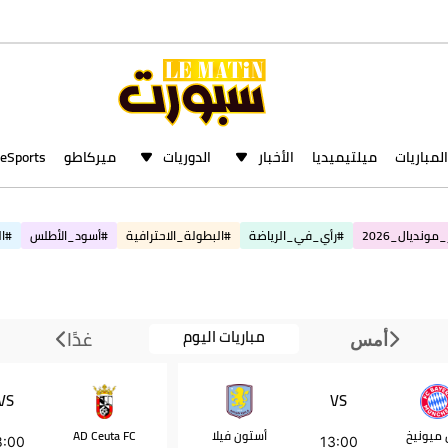
المباريات
ميلتيميديا
الأخبار
الدوريات
ميركاطو
eSports
مونديال_2026
#رأي_في_الرياضة
#البطولة_الاحترافية
#أسود_الأطلس
#ال
مباريات اليوم
غدًا
أمس
VS
VS
ن ميونيخ
أستون فيلا
AD Ceuta FC
8:00
13:00