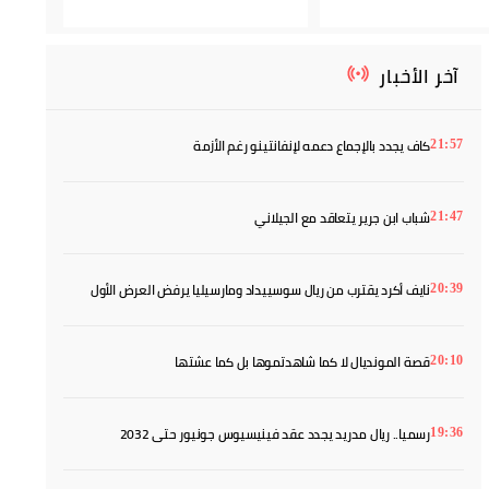
آخر الأخبار
كاف يجدد بالإجماع دعمه لإنفانتينو رغم الأزمة
21:57
شباب ابن جرير يتعاقد مع الجيلاني
21:47
نايف أكرد يقترب من ريال سوسييداد ومارسيليا يرفض العرض الأول
20:39
قصة المونديال لا كما شاهدتموها بل كما عشتها
20:10
رسميا.. ريال مدريد يجدد عقد فينيسيوس جونيور حتى 2032
19:36