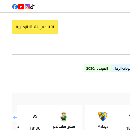
اشترك في نشرتنا الإخبارية
وداد-الرجاء
#مونديال2030
VS
Malaga
سباق سانتاندير
ديبورتيفو أل
18:30
1