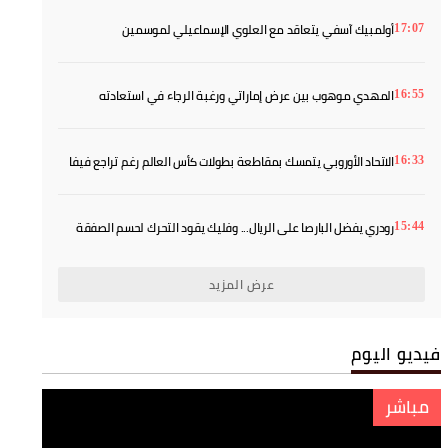
أولمبيك آسفي يتعاقد مع العلوي الإسماعيلي لموسمين
17:07
المهدي موهوب بين عرض إماراتي ورغبة الرجاء في استعادته
16:55
الاتحاد الأوروبي يتمسك بمقاطعة بطولات كأس العالم رغم تراجع فيفا
16:33
رودري يفضل البارصا على الريال... وفليك يقود التحرك لحسم الصفقة
15:44
عرض المزيد
فيديو اليوم
مباشر