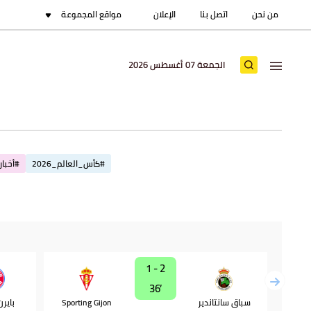
من نحن
اتصل بنا
الإعلان
مواقع المجموعة
الجمعة 07 أغسطس 2026
#كأس_العالم_2026
#أخبار_
2 - 1
36‎’‎
سباق سانتاندير
Sporting Gijon
باير