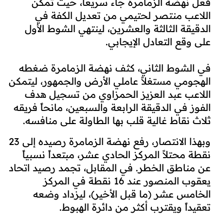
فعل نهضة الزمامرة جاء سريعاً، حيث تمكن
اللاعب منتصر لحتيمي من تعديل الكفة في
الدقيقة الثالثة والعشرين، لينتهي الشوط الأول
على وقع التعادل الإيجابي.
في الشوط الثاني، كثف نهضة الزمامرة ضغطه
الهجومي مستغلاً عاملي الأرض والجمهور، ليتمكن
اللاعب عبد العزيز الحمزاوي من تسجيل هدف
الفوز في الدقيقة الرابعة والسبعين، مانحاً فريقه
ثلاث نقاط غالية قلب بها الطاولة على منافسه.
وبهذا الانتصار، رفع نهضة الزمامرة رصيده إلى 23
نقطة محتلاً المركز الحادي عشر، مبتعداً نسبياً
عن مناطق الخطر. في المقابل، تجمد رصيد اتحاد
يعقوب المنصور عند 16 نقطة في المركز
الخامس عشر (ما قبل الأخير)، ليزداد وضعه
تعقيداً ويقترب أكثر من دائرة الهبوط.