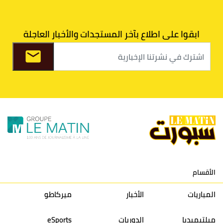
7
اتحاد طنجة
30
27
31
39
ابقوا على اطلاع بآخر المستجدات والأخبار العاجلة
8
الفتح الرياضي
30
31
36
37
9
الكوكب المراكشي
30
27
26
36
10
النادي المكناسي
30
24
33
36
11
نادي النهضة زمامرة
30
28
37
33
12
حسنية أكادير
30
27
39
33
الأقسام
13
إتحاد تواركة
30
32
40
31
المباريات
الأخبار
ميركاطو
14
أولمبيك الدشيرة
30
29
40
30
ميلتيميديا
الدوريات
eSports