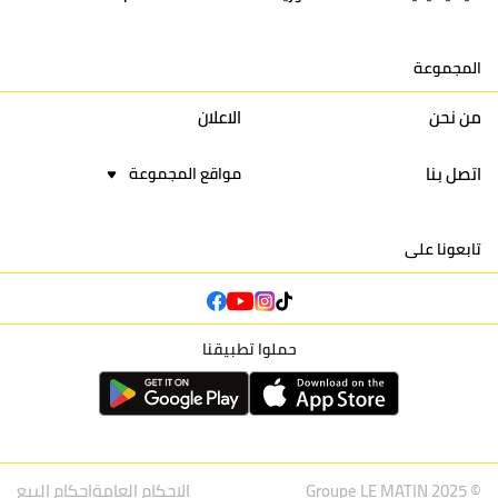
15
اتحاد يعقوب المنصور
30
34
44
30
المجموعة
16
نادي أولمبيك آسفي
30
24
42
22
من نحن
الاعلان
اتصل بنا
مواقع المجموعة
تابعونا على
حملوا تطبيقنا
© Groupe LE MATIN 2025
الاحكام العامة
احكام البيع