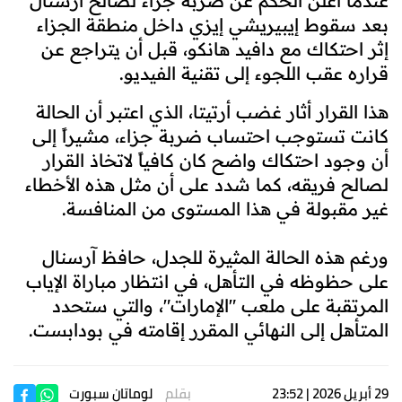
عندما أعلن الحكم عن ضربة جزاء لصالح آرسنال
بعد سقوط إيبيريشي إيزي داخل منطقة الجزاء
إثر احتكاك مع دافيد هانكو، قبل أن يتراجع عن
قراره عقب اللجوء إلى تقنية الفيديو.
هذا القرار أثار غضب أرتيتا، الذي اعتبر أن الحالة
كانت تستوجب احتساب ضربة جزاء، مشيراً إلى
أن وجود احتكاك واضح كان كافياً لاتخاذ القرار
لصالح فريقه، كما شدد على أن مثل هذه الأخطاء
غير مقبولة في هذا المستوى من المنافسة.
ورغم هذه الحالة المثيرة للجدل، حافظ آرسنال
على حظوظه في التأهل، في انتظار مباراة الإياب
المرتقبة على ملعب "الإمارات"، والتي ستحدد
المتأهل إلى النهائي المقرر إقامته في بودابست.
29 أبريل 2026 | 23:52
بقلم
لوماتان سبورت