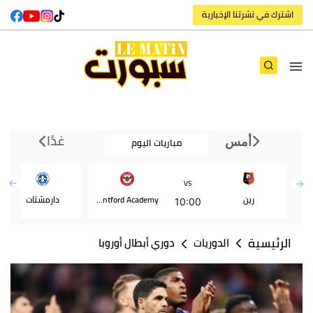
اشترك في نشرتنا الإخبارية
غدًا
مباريات اليوم
أمس
VS
رين
Brentford Academy
دارمشتات
10:00
الرئيسية
الدوريات
دوري أبطال أوروبا