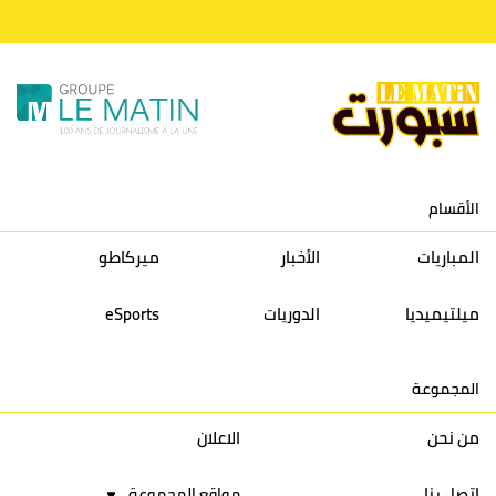
10
النادي المكناسي
30
24
33
36
11
نادي النهضة زمامرة
30
28
37
33
12
حسنية أكادير
30
27
39
33
الأقسام
13
إتحاد تواركة
30
32
40
31
المباريات
الأخبار
ميركاطو
14
أولمبيك الدشيرة
30
29
40
30
ميلتيميديا
الدوريات
eSports
15
اتحاد يعقوب المنصور
30
34
44
30
المجموعة
16
نادي أولمبيك آسفي
30
24
42
22
من نحن
الاعلان
اتصل بنا
مواقع المجموعة