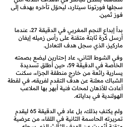
سجلها فورتونا سيتارد، ليحوّل تأخره بهدف إلى
فوز ثمين.
بدأ إبداع النجم المغربي في الدقيقة 27، عندما
أرسل كرة ثابتة متقنة على رأس زميله إيفان
ماركيز، الذي سجل هدف التعادل.
وفي الشوط الثاني، عاد إحتارين ليضع بصمته
الخاصة في الدقيقة 59، حين أطلق تسديدة
يسارية رائعة من خارج منطقة الجزاء، سكنت
الشباك معلنة عن هدف التقدم لفريقه، في لقطة
أعادت للأذهان لمحات فنية أبهر بها الملاعب
الهولندية في بداياته.
ولم يكتفِ بذلك، بل عاد في الدقيقة 65 ليقدم
تمريرته الحاسمة الثانية في اللقاء، من عرضية
متقنة أثمرت عن الهدف الثالث الذي سجله