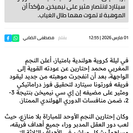
سيتارد لانتصار مثير على نيميخن، مؤكداً أن
الموهبة لا تموت مهما طال الغياب.
01 مارس 2026 | 12:55
بقلم
مصطفى الضابي
في ليلة كروية هولندية بامتياز، أعلن النجم
المغربي محمد إحتارين عن عودته القوية إلى
الواجهة، بعد أن انفجرت موهبته من جديد ليقود
فريقه فورتونا سيتارد لتحقيق فوز دراماتيكي
ومثير على مضيفه إن إي سي نيميخن بنتيجة 3-
2، ضمن منافسات الدوري الهولندي الممتاز.
وكان إحتارين النجم الأوحد للمباراة بلا منازع، حيث
لعب دور العقل المدبر وراء جميع أهداف فريقه،
مساهماً بشكل مباشر في الأهداف الثلاثة التي