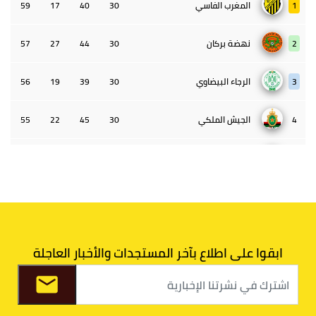
1
المغرب الفاسي
30
40
17
59
2
نهضة بركان
30
44
27
57
3
الرجاء البيضاوي
30
39
19
56
4
الجيش الملكي
30
45
22
55
5
الوداد البيضاوي
30
39
33
43
6
الدفاع الحسني الجديدي
30
30
34
40
7
اتحاد طنجة
30
27
31
39
ابقوا على اطلاع بآخر المستجدات والأخبار العاجلة
8
الفتح الرياضي
30
31
36
37
9
الكوكب المراكشي
30
27
26
36