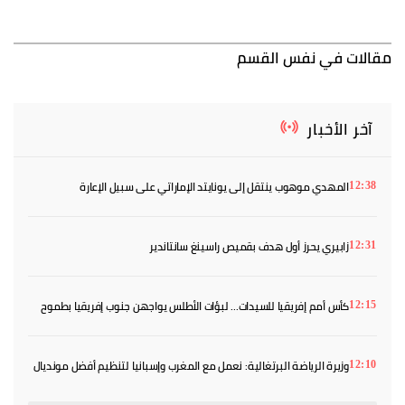
مقالات في نفس القسم
آخر الأخبار
المهدي موهوب ينتقل إلى يونايتد الإماراتي على سبيل الإعارة
12:38
زابيري يحرز أول هدف بقميص راسينغ سانتاندير
12:31
كأس أمم إفريقيا للسيدات... لبؤات الأطلس يواجهن جنوب إفريقيا بطموح
12:15
العبور إلى المربع الذهبي
وزيرة الرياضة البرتغالية: نعمل مع المغرب وإسبانيا لتنظيم أفضل مونديال
12:10
في التاريخ