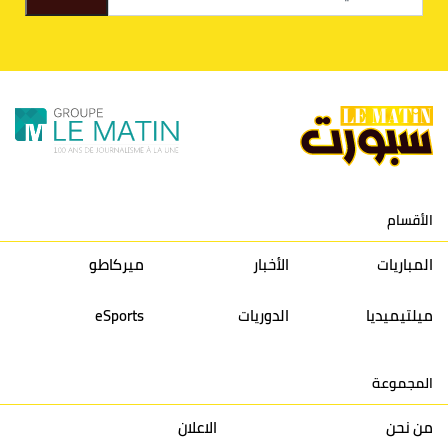
9
الكوكب المراكشي
30
27
26
36
10
النادي المكناسي
30
24
33
36
11
نادي النهضة زمامرة
30
28
37
33
12
حسنية أكادير
30
27
39
33
الأقسام
13
إتحاد تواركة
30
32
40
31
المباريات
الأخبار
ميركاطو
14
أولمبيك الدشيرة
30
29
40
30
ميلتيميديا
الدوريات
eSports
15
اتحاد يعقوب المنصور
30
34
44
30
المجموعة
16
نادي أولمبيك آسفي
30
24
42
22
من نحن
الاعلان