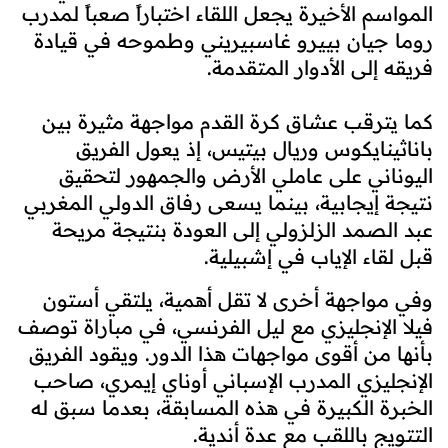
المواسم الأخيرة يجعل اللقاء اختباراً صعباً لمدرب
روما جيان بييرو غاسبيريني وطموحه في قيادة
فريقه إلى الأدوار المتقدمة.
كما يترقب عشاق كرة القدم مواجهة مثيرة بين
باناثينايكوس وريال بيتيس، إذ يعول الفريق
اليوناني على عاملي الأرض والجمهور لتحقيق
نتيجة إيجابية، بينما يسعى رفاق الدولي المغربي
عبد الصمد الزلزولي إلى العودة بنتيجة مريحة
قبل لقاء الإياب في إشبيلية.
وفي مواجهة أخرى لا تقل أهمية، يلتقي أستون
فيلا الإنجليزي مع ليل الفرنسي، في مباراة توصف
بأنها من أقوى مواجهات هذا الدور. ويقود الفريق
الإنجليزي المدرب الإسباني أوناي إيمري، صاحب
الخبرة الكبيرة في هذه المسابقة، بعدما سبق له
التتويج باللقب مع عدة أندية.