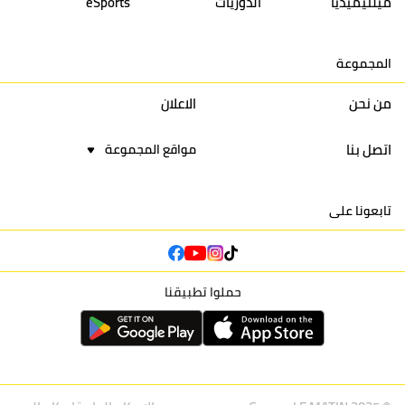
ميلتيميديا
الدوريات
eSports
15
اتحاد يعقوب المنصور
30
34
44
30
المجموعة
16
نادي أولمبيك آسفي
30
24
42
22
من نحن
الاعلان
اتصل بنا
مواقع المجموعة
تابعونا على
حملوا تطبيقنا