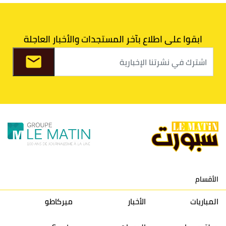
7
اتحاد طنجة
30
27
31
39
ابقوا على اطلاع بآخر المستجدات والأخبار العاجلة
8
الفتح الرياضي
30
31
36
37
9
الكوكب المراكشي
30
27
26
36
10
النادي المكناسي
30
24
33
36
11
نادي النهضة زمامرة
30
28
37
33
12
حسنية أكادير
30
27
39
33
الأقسام
13
إتحاد تواركة
30
32
40
31
المباريات
الأخبار
ميركاطو
14
أولمبيك الدشيرة
30
29
40
30