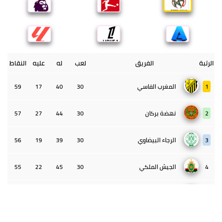
الرتبة
الفريق
لعب
له
عليه
النقاط
1
المغرب الفاسي
30
40
17
59
2
نهضة بركان
30
44
27
57
3
الرجاء البيضاوي
30
39
19
56
4
الجيش الملكي
30
45
22
55
5
الوداد البيضاوي
30
39
33
43
6
الدفاع الحسني الجديدي
30
30
34
40