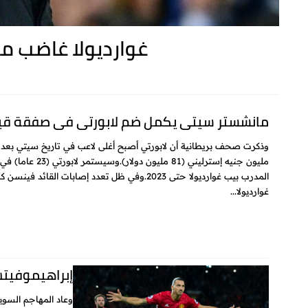
غوارديولا غاضب من
مانشستر سيتي يكمل ضم لابورتي في صفقة قي
مليون جنيه إسترليني (81 مليون
المدرب بيب غوارديولا حتى 2023.وفي ظل تعدد إصابات القائد
غوارديولا...
إبراهيموفيتش
وعاد المهاجم السوي