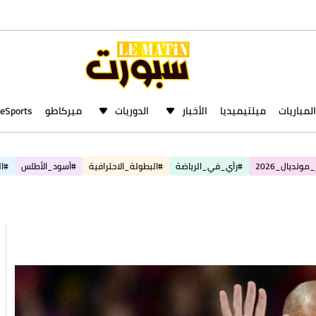
المباريات
ميلتيميديا
الأخبار
الدوريات
ميركاطو
eSports
مونديال_2026
#رأي_في_الرياضة
#البطولة_الاحترافية
#أسود_الأطلس
#ال