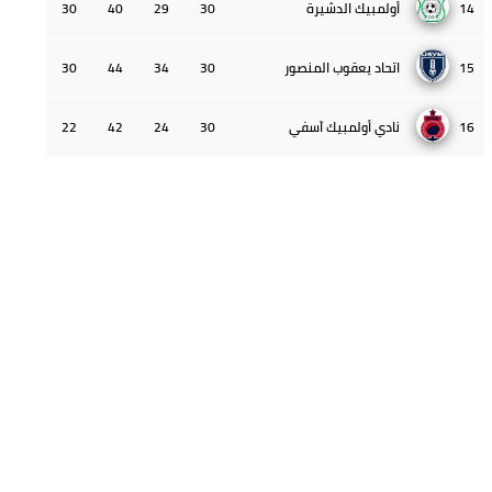
14
أولمبيك الدشيرة
30
29
40
30
15
اتحاد يعقوب المنصور
30
34
44
30
16
نادي أولمبيك آسفي
30
24
42
22