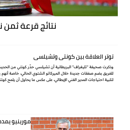
نتائج قرعة ثمن نهائي كأس انجلترا
توتر العلاقة بين كونتي وتشيلسي
وذكرت صحيفة "تليغراف" البريطانية أن تشيلسي حذّر كونتي من الحديث 
للفريق بضم صفقات جديدة خلال الميركاتو الشتوي الحالي، خاصة أنهم يب
لتلبية احتياجات المدير الفني الإيطالي، على عكس ما يحاول أن يلمح كونت
مورينيو يمدد