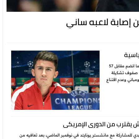
 إصابة لاعبه ساني
اسية
وذكرت صحف بريطانية أن لابورتي أصبح أغلى لاعب في تاريخ سيتي بعدما انضم مقابل 57
 دولار).وسيستمر لابورتي (23 عاما) في صفوف تشكيلة
 فينسن كومباني وعدم اقتناع
 يقترب من الدوري الإمريكي
دي للمشاركة مع مانشستر يونايتد في نوفمبر الماضي، بعد تعافيه من