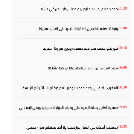
محمد صلاح يدر 12 مليون يورو على طرابزون في 3 أيام
21:29
وثيقة تكشف تفاصيل خطة إنفانتينو التي انهارت سريعًا
21:00
مورينيو غاضب بعد تعثر صفقة رودري مع ريال مدريد
20:18
قصة المونديال لا كما شاهدتموها بل كما عشتها
20:00
المغرب التطواني يحدد موعد الجمع العام ويفتح باب الترشح للرئاسة
19:30
حسنية أكادير يسلط الضوء على وديته الدولية أمام تينيريفي الإسباني
19:05
بنعطية: أخطأت في البقاء بمارسيليا ولا أحد يستطيع شراء صمتي
18:55