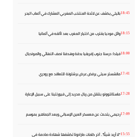
باتيلي يكشف عن لائحة المنتخب المغربي المشارك في ألعاب البحر
18:45
الأبيض المتوسط
وائل موحيا يقترب من اختيار المغرب بعد تألقه في ألمانيا
18:15
فيلدا: درسنا جنوب إفريقيا بدقة وهدفنا نصف النهائي والمونديال
18:00
مانشستر سيتي يرفض عرض برشلونة للتعاقد مع رودري
17:41
ماستانتوونو ينتقل من ريال مدريد إلى فيورنتينا على سبيل الإعارة
17:28
رحيمي يتحدث عن معسكر العين الإسباني ويعد الجماهير بموسم
17:09
أفضل
"لا أريد شيئًا".. آخر كلمات مارادونا تكشفها شهادة صادمة في
15:55