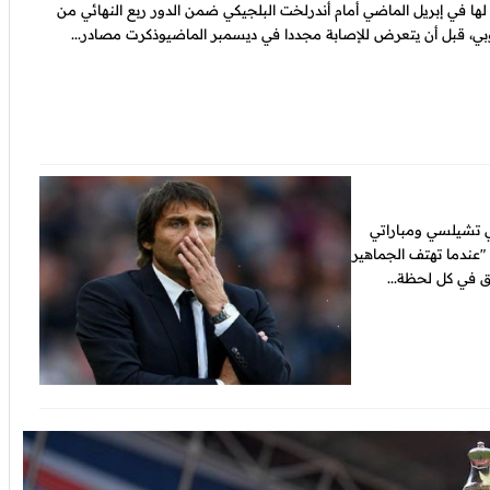
لها في إبريل الماضي أمام أندرلخت البلجيكي ضمن الدور ربع النهائي من
وبي، قبل أن يتعرض للإصابة مجددا في ديسمبر الماضيوذكرت مصادر...
ي تشيلسي ومباراتي
 "عندما تهتف الجماهير