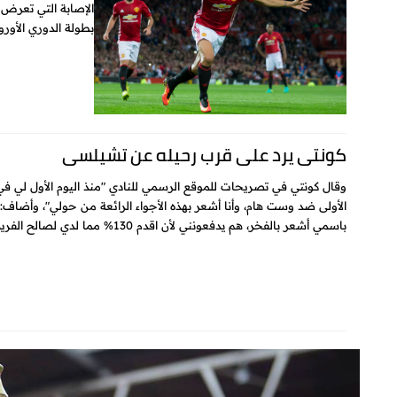
الإصابة التي تعرض 
بطولة الدوري الأور
كونتي يرد على قرب رحيله عن تشيلسي
وقال كونتي في تصريحات للموقع الرسمي للنادي "منذ اليوم الأول لي ف
الأولى ضد وست هام، وأنا أشعر بهذه الأجواء الرائعة من حولي"، وأضاف:
باسمي أشعر بالفخر، هم يدفعونني لأن اقدم 130% مما لدي لصالح الفريق في كل لحظة...