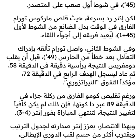
(45’)، في شوط أول صعب على المتصدر.
لكن إنتر رد بسرعة، حيث قلص ماركوس تورام
الفارق في الوقت بدل الضائع من الشوط الأول
(45+1)، ليعيد فريقه إلى أجواء اللقاء.
وفي الشوط الثاني، واصل تورام تألقه بإدراك
التعادل بعد خطأ من الحارس (49’)، قبل أن يقلب
دومفريس النتيجة برأسية دقيقة في الدقيقة 58،
ثم عاد ليسجل الهدف الرابع في الدقيقة 72،
مؤكداً التفوق “النيراتزوري”.
ورغم تقليص كومو الفارق من ركلة جزاء في
الدقيقة 89 عبر دا كونها، فإن ذلك لم يكن كافياً
لتغيير النتيجة، لتنتهي المباراة بفوز إنتر (4-3).
وبهذا الانتصار، يعزز إنتر صدارته لجدول الترتيب
ويقترب أكثر من حسم لقب الدوري الإيطالي،