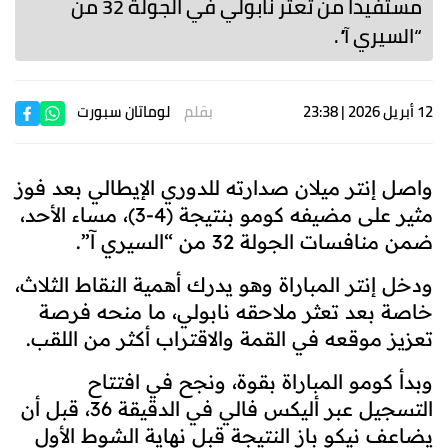
مستفيداً من تعثر نابولي في الجولة 32 من
“السيري آ”.
12 أبريل 2026 | 23:38
بقلم
لوماتان سبورت
واصل إنتر ميلان صدارته للدوري الإيطالي بعد فوز
مثير على مضيفه كومو بنتيجة (4-3)، مساء الأحد،
ضمن منافسات الجولة 32 من “السيري آ”.
ودخل إنتر المباراة وهو يدرك أهمية النقاط الثلاث،
خاصة بعد تعثر ملاحقه نابولي، ما منحه فرصة
تعزيز موقعه في القمة والاقتراب أكثر من اللقب.
وبدأ كومو المباراة بقوة، ونجح في افتتاح
التسجيل عبر أليكس فالي في الدقيقة 36، قبل أن
يضاعف نيكو باز النتيجة قبل نهاية الشوط الأول