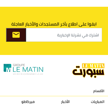
6
الدفاع الحسني الجديدي
30
30
34
40
7
اتحاد طنجة
30
27
31
39
ابقوا على اطلاع بآخر المستجدات والأخبار العاجلة
8
الفتح الرياضي
30
31
36
37
9
الكوكب المراكشي
30
27
26
36
10
النادي المكناسي
30
24
33
36
11
نادي النهضة زمامرة
30
28
37
33
12
حسنية أكادير
30
27
39
33
الأقسام
13
إتحاد تواركة
30
32
40
31
المباريات
الأخبار
ميركاطو