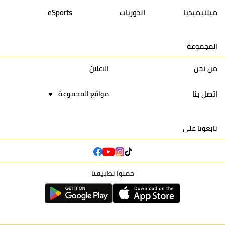
14
أولمبيك الدشيرة
30
29
40
30
ميلتيميديا
الدوريات
eSports
15
اتحاد يعقوب المنصور
30
34
44
30
المجموعة
16
نادي أولمبيك آسفي
30
24
42
22
من نحن
الاعلان
اتصل بنا
مواقع المجموعة
تابعونا على
حملوا تطبيقنا