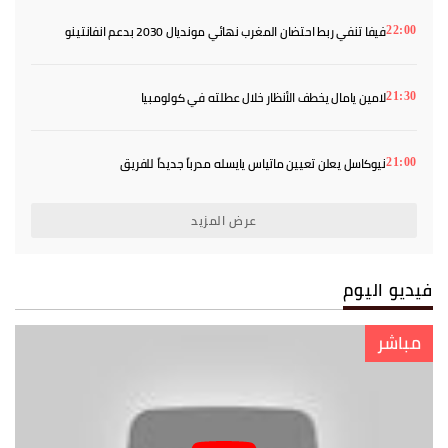
فيفا تنفي ربط احتضان المغرب نهائي مونديال 2030 بدعم انفانتينو
22:00
لامين يامال يخطف الأنظار خلال عطلته في كولومبيا
21:30
نيوكاسل يعلن تعيين ماتياس يايسله مدرباً جديداً للفريق
21:00
عرض المزيد
فيديو اليوم
مباشر