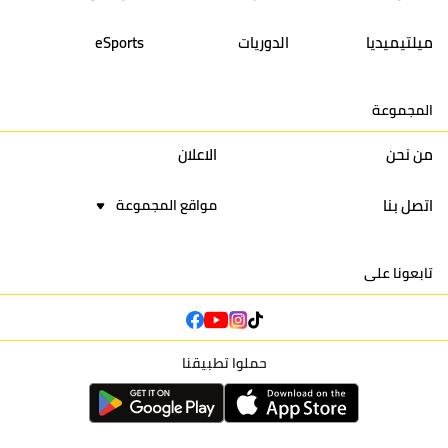
14
أولمبيك الدشيرة
30
29
40
30
ميلتيميديا
الدوريات
eSports
15
اتحاد يعقوب المنصور
30
34
44
30
المجموعة
16
نادي أولمبيك آسفي
30
24
42
22
من نحن
الاعلان
اتصل بنا
مواقع المجموعة
تابعونا على
حملوا تطبيقنا