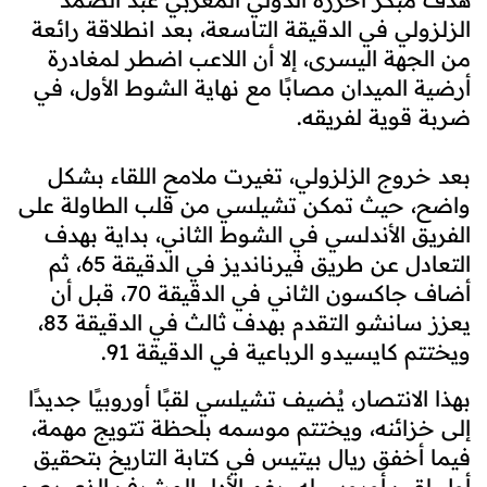
الزلزولي في الدقيقة التاسعة، بعد انطلاقة رائعة
من الجهة اليسرى، إلا أن اللاعب اضطر لمغادرة
أرضية الميدان مصابًا مع نهاية الشوط الأول، في
ضربة قوية لفريقه.
بعد خروج الزلزولي، تغيرت ملامح اللقاء بشكل
واضح، حيث تمكن تشيلسي من قلب الطاولة على
الفريق الأندلسي في الشوط الثاني، بداية بهدف
التعادل عن طريق فيرنانديز في الدقيقة 65، ثم
أضاف جاكسون الثاني في الدقيقة 70، قبل أن
يعزز سانشو التقدم بهدف ثالث في الدقيقة 83،
ويختتم كايسيدو الرباعية في الدقيقة 91.
بهذا الانتصار، يُضيف تشيلسي لقبًا أوروبيًا جديدًا
إلى خزائنه، ويختتم موسمه بلحظة تتويج مهمة،
فيما أخفق ريال بيتيس في كتابة التاريخ بتحقيق
أول لقب أوروبي له، رغم الأداء المشرف الذي بصم