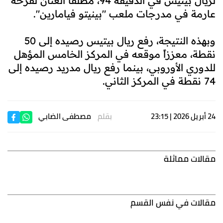
لريال بيتيس في الدقيقة 94، مطلقاً العنان لفرحة
عارمة في مدرجات ملعب "بينيتو فيامارين".
وبهذه النتيجة، رفع ريال بيتيس رصيده إلى 50
نقطة، معززاً موقعه في المركز الخامس المؤهل
للدوري الأوروبي، بينما رفع ريال مدريد رصيده إلى
74 نقطة في المركز الثاني.
24 أبريل 2026 | 23:15
بقلم
مصطفى الضابي
مقالات مماثلة
مقالات في نفس القسم