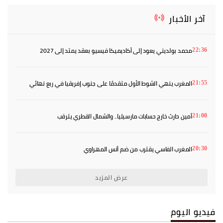
آخر الأخبار
محمد بولديني يعود إلى أكاديميكا فيسيو بعقد يمتد إلى 2027
22:36
المغرب ينهي الشوط الأول متقدمًا على جنوب إفريقيا في ربع نهائي
21:55
«كان» السيدات
أمين حارث خارج حسابات مارسيليا.. والشمال القطري يترقب
21:00
المغرب الفاسي يقترب من ضم أنس المهراوي
20:30
عرض المزيد
فيديو اليوم