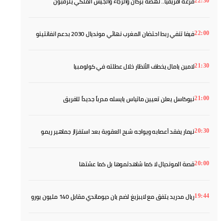
قرعة أفريقيا.. نهضة بركان والرجاء والجيش الملكي يترقبون
22:30
خصومهم
فيفا تنفي ربط احتضان المغرب نهائي مونديال 2030 بدعم انفانتينو
22:00
لامين يامال يخطف الأنظار خلال عطلته في كولومبيا
21:30
نيوكاسل يعلن تعيين ماتياس يايسله مدرباً جديداً للفريق
21:00
نيمار يفقد أعصابه ويواجه شبح العقوبة بعد استفزاز جماهير ريمو
20:30
قصة المونديال لا كما شاهدتموها بل كما عشتها
20:00
ريال مدريد يتفق مع لايبزيغ لضم يان ديوماندي مقابل 140 مليون يورو
19:44