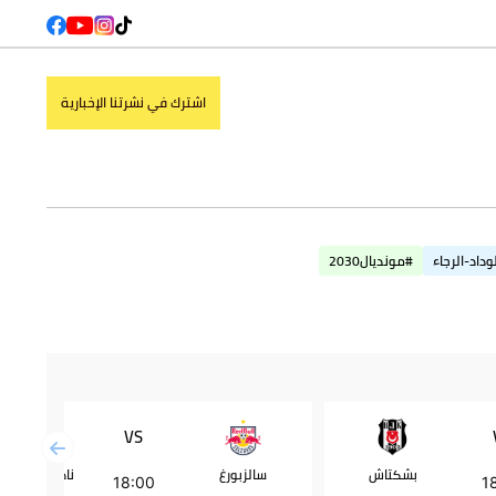
اشترك في نشرتنا الإخبارية
وداد-الرجاء
#مونديال2030
VS
بشكتاش
سالزبورغ
18:00
1