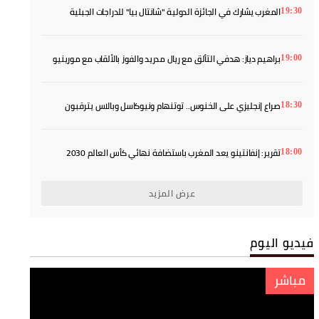
المغرب يشارك في الجائزة الدولية "شانتال بيا" للدراجات الجبلية
19:30
براهيم دياز: هدفي التألق مع ريال مدريد والفوز بالألقاب مع مورينيو
19:00
صراع إنجليزي على الخنوس.. توتنهام ونيوكاسل وبالاس يترقبون
18:30
تقرير: إنفانتينو يعد المغرب باستضافة نهائي كأس العالم 2030
18:00
عرض المزيد
فيديو اليوم
مباشر