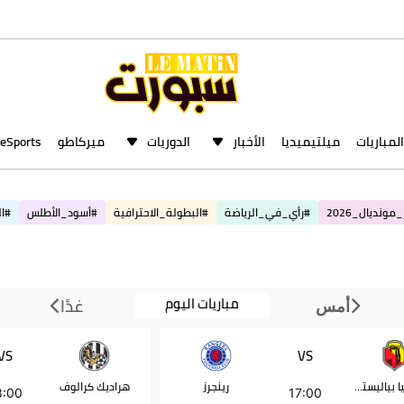
المباريات
ميلتيميديا
الأخبار
الدوريات
ميركاطو
eSports
مونديال_2026
#رأي_في_الرياضة
#البطولة_الاحترافية
#أسود_الأطلس
#ال
مباريات اليوم
غدًا
أمس
VS
VS
ياغيلونيا بياليستوك
رينجرز
هراديك كرالوف
8:00
17:00