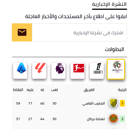
النشرة الإخبارية
ابقوا على اطلاع بآخر المستجدات والأخبار العاجلة
البطولات
الرتبة
الفريق
لعب
له
عليه
النقاط
1
المغرب الفاسي
30
40
17
59
2
نهضة بركان
30
44
27
57