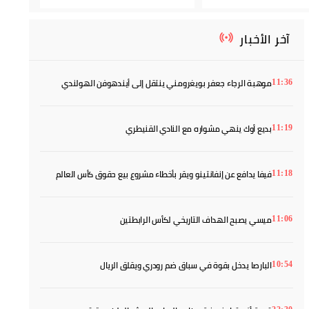
آخر الأخبار
موهبة الرجاء جعفر بويغرومني ينتقل إلى أيندهوفن الهولندي
11:36
بديع أوك ينهي مشواره مع النادي القنيطري
11:19
فيفا يدافع عن إنفانتينو ويقر بأخطاء مشروع بيع حقوق كأس العالم
11:18
ميسي يصبح الهداف التاريخي لكأس الرابطتين
11:06
البارصا يدخل بقوة في سباق ضم رودري ويقلق الريال
10:54