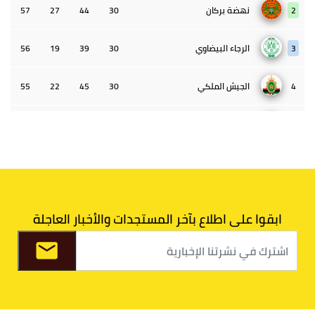
2
نهضة بركان
30
44
27
57
3
الرجاء البيضاوي
30
39
19
56
4
الجيش الملكي
30
45
22
55
5
الوداد البيضاوي
30
39
33
43
6
الدفاع الحسني الجديدي
30
30
34
40
7
اتحاد طنجة
30
27
31
39
ابقوا على اطلاع بآخر المستجدات والأخبار العاجلة
8
الفتح الرياضي
30
31
36
37
9
الكوكب المراكشي
30
27
26
36
10
النادي المكناسي
30
24
33
36