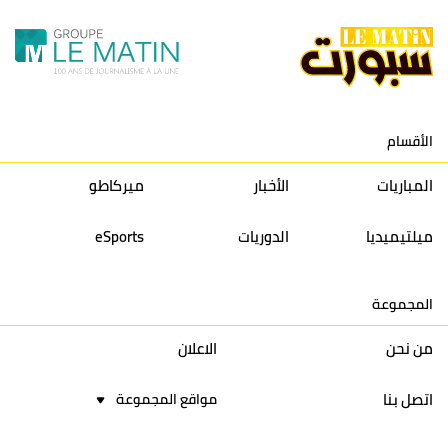
11
نادي النهضة زمامرة
30
28
37
33
12
حسنية أكادير
30
27
39
33
الأقسام
13
إتحاد تواركة
30
32
40
31
المباريات
الأخبار
ميركاطو
14
أولمبيك الدشيرة
30
29
40
30
ميلتيميديا
الدوريات
eSports
15
اتحاد يعقوب المنصور
30
34
44
30
المجموعة
16
نادي أولمبيك آسفي
30
24
42
22
من نحن
الاعلان
اتصل بنا
مواقع المجموعة