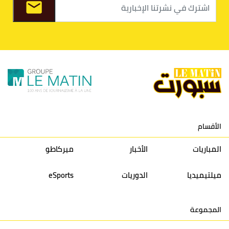
9
الكوكب المراكشي
30
27
26
36
10
النادي المكناسي
30
24
33
36
11
نادي النهضة زمامرة
30
28
37
33
12
حسنية أكادير
30
27
39
33
الأقسام
13
إتحاد تواركة
30
32
40
31
المباريات
الأخبار
ميركاطو
14
أولمبيك الدشيرة
30
29
40
30
ميلتيميديا
الدوريات
eSports
15
اتحاد يعقوب المنصور
30
34
44
30
المجموعة
16
نادي أولمبيك آسفي
30
24
42
22