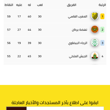
الرتبة
الفريق
لعب
له
عليه
النقاط
1
المغرب الفاسي
30
40
17
59
2
نهضة بركان
30
44
27
57
3
الرجاء البيضاوي
30
39
19
56
4
الجيش الملكي
30
45
22
55
5
الوداد البيضاوي
30
39
33
43
6
الدفاع الحسني الجديدي
30
30
34
40
7
اتحاد طنجة
30
27
31
39
ابقوا على اطلاع بآخر المستجدات والأخبار العاجلة
8
الفتح الرياضي
30
31
36
37