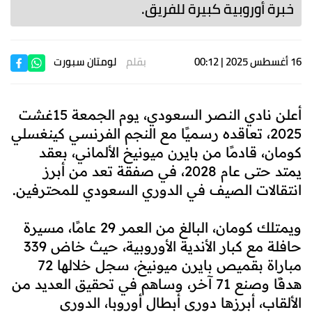
خبرة أوروبية كبيرة للفريق.
16 أغسطس 2025 | 00:12
بقلم
لومتان سبورت
أعلن نادي النصر السعودي، يوم الجمعة 15غشت
2025، تعاقده رسميًا مع النجم الفرنسي كينغسلي
كومان، قادمًا من بايرن ميونيخ الألماني، بعقد
يمتد حتى عام 2028، في صفقة تعد من أبرز
انتقالات الصيف في الدوري السعودي للمحترفين.
ويمتلك كومان، البالغ من العمر 29 عامًا، مسيرة
حافلة مع كبار الأندية الأوروبية، حيث خاض 339
مباراة بقميص بايرن ميونيخ، سجل خلالها 72
هدفًا وصنع 71 آخر، وساهم في تحقيق العديد من
الألقاب، أبرزها دوري أبطال أوروبا، الدوري