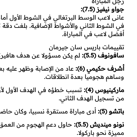
رجل المباراة
جواو نيفيز (7.5):
عانى لاعب الوسط البرتغالي في الشوط الأول أمام
أفضل لاعب في المباراة.
تقييمات باريس سان جيرمان
سافونوف (5.5):
لم يكن مسؤولا عن هدف هافيرتز،
أشرف حكيمي (6):
عاد من الإصابة وظهر عليه ب
وساهم هجوميا بعدة انطلاقات.
ماركينيوس (4):
تسبب خطؤه في الهدف الأول لأرس
من تسجيل الهدف الثاني.
باتشو (5):
أدى مباراة مستقرة نسبيا، وكان حاضرا 
نونو مينديش (5.5):
حاول دعم الهجوم من العمق 
مميزة نحو باركولا.