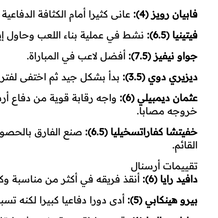
فابيان رويز (4):
عانى كثيرا أمام الكثافة الدفاعي
فيتينيا (6.5):
نشط في عملية بناء اللعب وحاول إ
جواو نيفيز (7.5):
أفضل لاعب في المباراة.
ديزيري دوي (3.5):
بدأ بشكل جيد ثم اختفى لفترا
عثمان ديمبيلي (6):
واجه رقابة قوية من دفاع أر
خروجه مصابا.
خفيتشا كفاراتسخيليا (6.5):
صنع الفارق بالحصول 
القائم.
تقييمات أرسنال
دافيد رايا (6):
أنقذ فريقه في أكثر من مناسبة وكا
بيرو هينكابي (5):
أدى دورا دفاعيا كبيرا لكنه تسبب