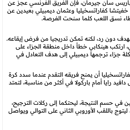
اريس سان جيرمان، فإن الفريق الفرنسي عجز عن
ا خفيتشا كفاراتسخيليا وعثمان ديمبيلي بعيدين عن
إبطاء نسق اللعب كلما سنحت الفرصة.
هدف دون رد، لكنه تمكن تدريجيا من فرض إيقاعه.
لي، ارتكب هينكابي خطأ داخل منطقة الجزاء على
لة جزاء ترجمها ديمبيلي إلى هدف التعادل في
فاراتسخيليا أن يمنح فريقه التقدم عندما سدد كرة
 77. كما تألق الحارس دافيد رايا أمام باركولا في أكثر من مناسبة، لتمتد
ين في حسم النتيجة، ليحتكما إلى ركلات الترجيح،
ي ابتسمت لباريس سان جيرمان بنتيجة (5-4)، ليتوج باللقب الأوروبي الثاني على التوالي ويواصل