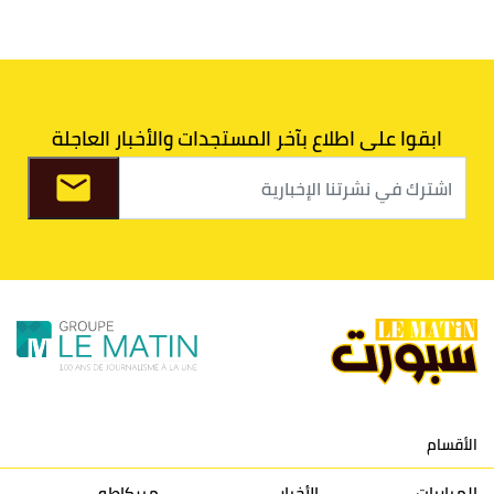
6
الدفاع الحسني الجديدي
30
30
34
40
7
اتحاد طنجة
30
27
31
39
ابقوا على اطلاع بآخر المستجدات والأخبار العاجلة
8
الفتح الرياضي
30
31
36
37
9
الكوكب المراكشي
30
27
26
36
10
النادي المكناسي
30
24
33
36
11
نادي النهضة زمامرة
30
28
37
33
12
حسنية أكادير
30
27
39
33
الأقسام
13
إتحاد تواركة
30
32
40
31
المباريات
الأخبار
ميركاطو