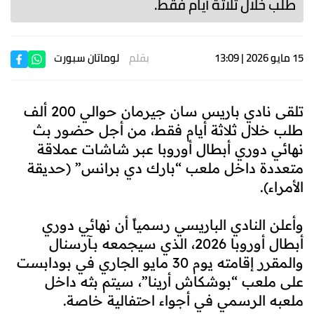
طلب خلال ثلاثة أيام فقط.
15 مايو 2026 | 13:09
بقلم
لوماتان سبورت
تلقى نادي باريس سان جيرمان حوالي 200 ألف
طلب خلال ثلاثة أيام فقط، من أجل حضور بث
نهائي دوري أبطال أوروبا عبر شاشات عملاقة
متعددة داخل ملعب “بارك دي برانس” (حديقة
الأمراء).
وأعلن النادي الباريسي رسمياً أن نهائي دوري
أبطال أوروبا 2026، الذي سيجمعه بـآرسنال
والمقرر إقامته يوم 30 مايو الجاري في بودابست
على ملعب “بوشكاش أرينا”، سيتم بثه داخل
ملعبه الرسمي في أجواء احتفالية خاصة.