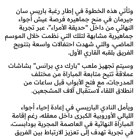
وتأتي هذه الخطوة في إطار رغبة باريس سان
جيرمان في منح جماهيره فرصة عيش أجواء
النهائي من داخل “حديقة الأمراء”، عبر تجربة
جماهيرية مشابهة لتلك التي نظمت خلال الموسم
الماضي، والتي شهدت احتفالات واسعة بتتويج
الفريق بلقبه القاري الأول.
وسيتم تجهيز ملعب “بارك دي برانس” بشاشات
عملاقة تتيح متابعة المباراة من مختلف
المدرجات، مع فتح الأبواب قبل ساعات من
انطلاق اللقاء لاستقبال آلاف المشجعين.
ويأمل النادي الباريسي في إعادة إحياء أجواء
الليالي الأوروبية الكبرى داخل معقله، رغم إقامة
المباراة النهائية في العاصمة المجرية بودابست،
في تجربة تهدف إلى تعزيز الارتباط بين الفريق