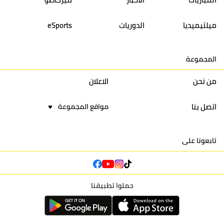
14
أولمبيك الدشيرة
30
29
40
30
ميلتيميديا
الدوريات
eSports
15
اتحاد يعقوب المنصور
30
34
44
30
المجموعة
16
نادي أولمبيك آسفي
30
24
42
22
من نحن
الاعلان
اتصل بنا
مواقع المجموعة
تابعونا على
حملوا تطبيقنا