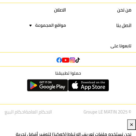
16
نادي أولمبيك آسفي
30
24
42
22
من نحن
الاعلان
اتصل بنا
مواقع المجموعة
تابعونا على
حملوا تطبيقنا
© Groupe LE MATIN 2025
الاحكام العامة
احكام البيع
✕
نحن نستخدم ملفات تعريف الارتباط (كوكيز) لتوفير أفضل تجربة