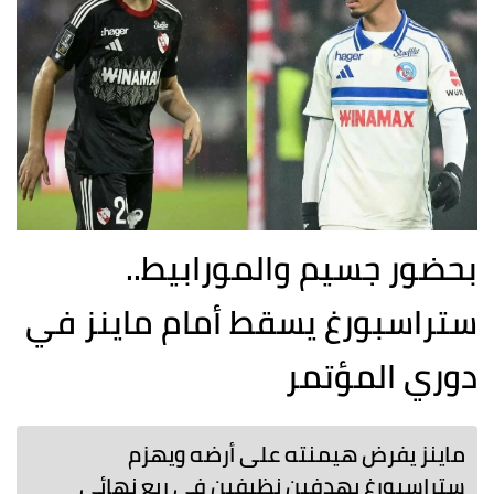
بحضور جسيم والمورابيط..
ستراسبورغ يسقط أمام ماينز في
دوري المؤتمر
ماينز يفرض هيمنته على أرضه ويهزم
ستراسبورغ بهدفين نظيفين في ربع نهائي