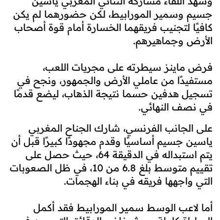
وشهد اللقاء مشاركة الثنائي المغربي ياسين
جسيم وسمير المورابيط، لكن حضورهما لم يكن
كافيًا لتجنيب فريقهما الخسارة أمام قوة أصحاب
الأرض وجماهيرهم.
فرض ماينز سيطرته على مجريات اللعب،
مستفيدًا من عاملي الأرض والجمهور، ونجح في
تسجيل هدفين حسما نتيجة الذهاب، ليضع قدمًا
في نصف النهائي.
على الجانب الفرنسي، شارك الجناح المغربي
ياسين جسيم أساسيًا وقدم مجهودًا كبيرًا قبل أن
يتم استبداله في الدقيقة 64، حيث حصل على
تقييم متوسط بلغ 6.8 من 10، في ظل الصعوبات
التي واجهها فريقه في بناء الهجمات.
أما لاعب الوسط سمير المورابيط فقد أكمل