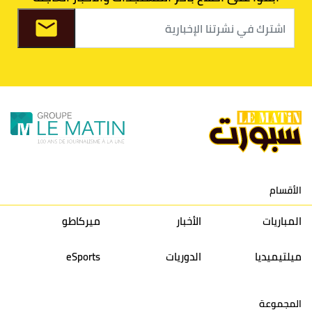
8
الفتح الرياضي
30
31
36
37
9
الكوكب المراكشي
30
27
26
36
10
النادي المكناسي
30
24
33
36
11
نادي النهضة زمامرة
30
28
37
33
12
حسنية أكادير
30
27
39
33
الأقسام
13
إتحاد تواركة
30
32
40
31
المباريات
الأخبار
ميركاطو
14
أولمبيك الدشيرة
30
29
40
30
ميلتيميديا
الدوريات
eSports
15
اتحاد يعقوب المنصور
30
34
44
30
المجموعة