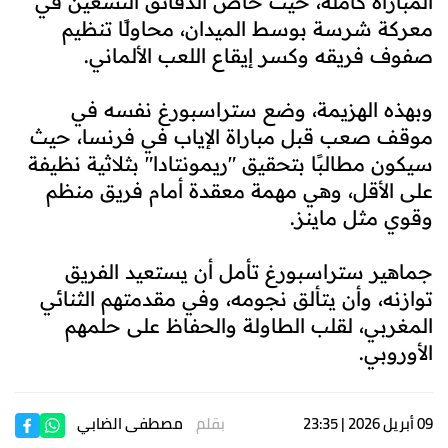
المباراة كاملة، حيث خاض الدقائق التسعين في
معركة شرسة بوسط الميدان، محاولًا تنظيم
صفوف فريقه وكسر إيقاع اللعب الألماني.
وبهذه الهزيمة، وضع ستراسبورغ نفسه في
موقف صعب قبل مباراة الإياب في فرنسا، حيث
سيكون مطالبًا بتحقيق "ريمونتادا" بثلاثية نظيفة
على الأقل، وهي مهمة معقدة أمام فريق منظم
وقوي مثل ماينز.
جماهير ستراسبورغ تأمل أن يستعيد الفريق
توازنه، وأن يتألق نجومه، وفي مقدمتهم الثنائي
المغربي، لقلب الطاولة والحفاظ على حلمهم
الأوروبي.
09 أبريل 2026 | 23:35
بقلم
مصطفى الضابي