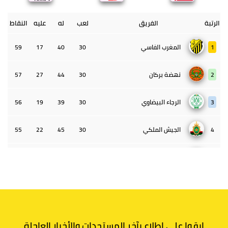
الرتبة
الفريق
لعب
له
عليه
النقاط
1
المغرب الفاسي
30
40
17
59
2
نهضة بركان
30
44
27
57
3
الرجاء البيضاوي
30
39
19
56
4
الجيش الملكي
30
45
22
55
5
الوداد البيضاوي
30
39
33
43
6
الدفاع الحسني الجديدي
30
30
34
40
7
اتحاد طنجة
30
27
31
39
ابقوا على اطلاع بآخر المستجدات والأخبار العاجلة