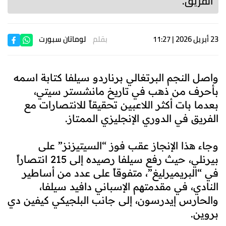
الفريق.
23 أبريل 2026 | 11:27
بقلم
لوماتان سبورت
واصل النجم البرتغالي برناردو سيلفا كتابة اسمه
بأحرف من ذهب في تاريخ مانشستر سيتي،
بعدما بات أكثر اللاعبين تحقيقاً للانتصارات مع
الفريق في الدوري الإنجليزي الممتاز.
وجاء هذا الإنجاز عقب فوز “السيتيزنز” على
بيرنلي، حيث رفع سيلفا رصيده إلى 215 انتصاراً
في “البريميرليغ”، متفوقاً على عدد من أساطير
النادي، في مقدمتهم الإسباني دافيد سيلفا،
والحارس إيدرسون، إلى جانب البلجيكي كيفين دي
بروين.