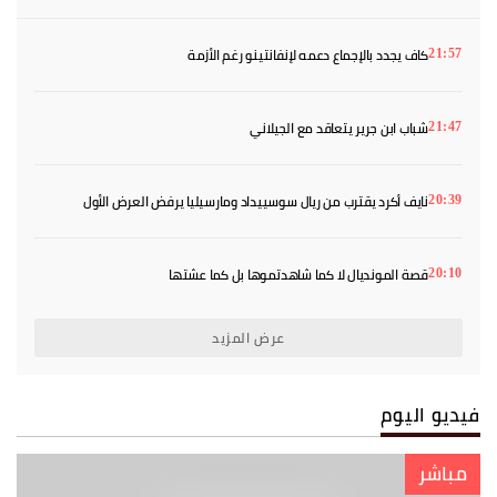
كاف يجدد بالإجماع دعمه لإنفانتينو رغم الأزمة
21:57
شباب ابن جرير يتعاقد مع الجيلاني
21:47
نايف أكرد يقترب من ريال سوسييداد ومارسيليا يرفض العرض الأول
20:39
قصة المونديال لا كما شاهدتموها بل كما عشتها
20:10
عرض المزيد
فيديو اليوم
مباشر