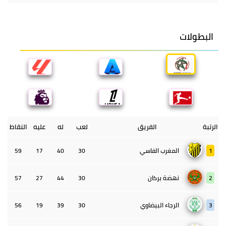
البطولات
الرتبة
الفريق
لعب
له
عليه
النقاط
1
المغرب الفاسي
30
40
17
59
2
نهضة بركان
30
44
27
57
3
الرجاء البيضاوي
30
39
19
56