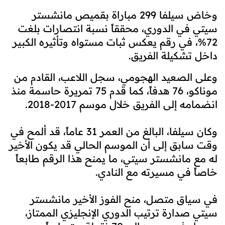
وخاض سيلفا 299 مباراة بقميص مانشستر
سيتي في الدوري، محققاً نسبة انتصارات بلغت
72%، في رقم يعكس ثبات مستواه وتأثيره الكبير
داخل تشكيلة الفريق.
وعلى الصعيد الهجومي، سجل اللاعب، القادم من
موناكو، 76 هدفاً، كما قدم 75 تمريرة حاسمة منذ
انضمامه إلى الفريق خلال موسم 2017-2018.
وكان سيلفا، البالغ من العمر 31 عاماً، قد ألمح في
وقت سابق إلى أن الموسم الحالي قد يكون الأخير
له مع مانشستر سيتي، ما يمنح هذا الرقم طابعاً
خاصاً في مسيرته مع النادي.
في سياق متصل، منح الفوز الأخير مانشستر
سيتي صدارة ترتيب الدوري الإنجليزي الممتاز،