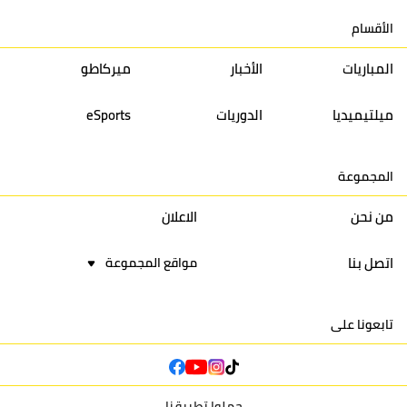
الأقسام
13
إتحاد تواركة
30
32
40
31
المباريات
الأخبار
ميركاطو
14
أولمبيك الدشيرة
30
29
40
30
ميلتيميديا
الدوريات
eSports
15
اتحاد يعقوب المنصور
30
34
44
30
المجموعة
16
نادي أولمبيك آسفي
30
24
42
22
من نحن
الاعلان
اتصل بنا
مواقع المجموعة
تابعونا على
حملوا تطبيقنا