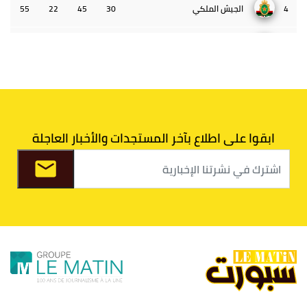
4
الجيش الملكي
30
45
22
55
5
الوداد البيضاوي
30
39
33
43
6
الدفاع الحسني الجديدي
30
30
34
40
7
اتحاد طنجة
30
27
31
39
ابقوا على اطلاع بآخر المستجدات والأخبار العاجلة
8
الفتح الرياضي
30
31
36
37
9
الكوكب المراكشي
30
27
26
36
10
النادي المكناسي
30
24
33
36
11
نادي النهضة زمامرة
30
28
37
33
12
حسنية أكادير
30
27
39
33