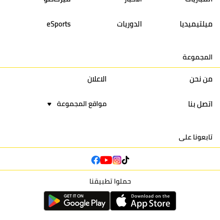
14
أولمبيك الدشيرة
30
29
40
30
ميلتيميديا
الدوريات
eSports
15
اتحاد يعقوب المنصور
30
34
44
30
المجموعة
16
نادي أولمبيك آسفي
30
24
42
22
من نحن
الاعلان
اتصل بنا
مواقع المجموعة
تابعونا على
حملوا تطبيقنا