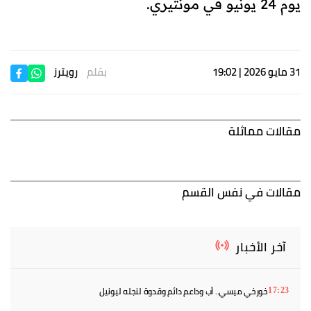
يوم 24 يونيو في مونتيري.
31 مايو 2026 | 19:02
بقلم
رويترز
مقالات مماثلة
مقالات في نفس القسم
آخر الأخبار
خورخي ميسي.. أب وداعم دائم وقدوة لنجله ليونيل
17:23