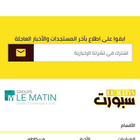
6
الدفاع الحسني الجديدي
30
30
34
40
7
اتحاد طنجة
30
27
31
39
ابقوا على اطلاع بآخر المستجدات والأخبار العاجلة
8
الفتح الرياضي
30
31
36
37
9
الكوكب المراكشي
30
27
26
36
10
النادي المكناسي
30
24
33
36
11
نادي النهضة زمامرة
30
28
37
33
12
حسنية أكادير
30
27
39
33
الأقسام
13
إتحاد تواركة
30
32
40
31
المباريات
الأخبار
ميركاطو