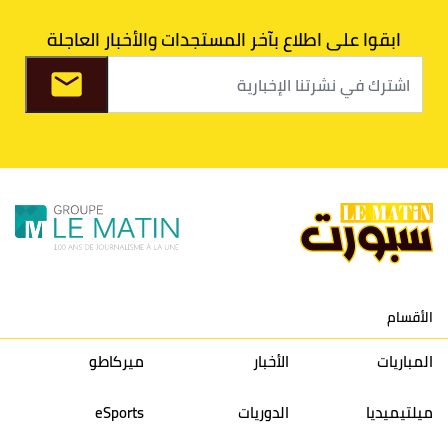
7
اتحاد طنجة
30
27
31
39
ابقوا على اطلاع بآخر المستجدات والأخبار العاجلة
8
الفتح الرياضي
30
31
36
37
9
الكوكب المراكشي
30
27
26
36
10
النادي المكناسي
30
24
33
36
11
نادي النهضة زمامرة
30
28
37
33
12
حسنية أكادير
30
27
39
33
الأقسام
13
إتحاد تواركة
30
32
40
31
المباريات
الأخبار
ميركاطو
14
أولمبيك الدشيرة
30
29
40
30
ميلتيميديا
الدوريات
eSports
15
اتحاد يعقوب المنصور
30
34
44
30