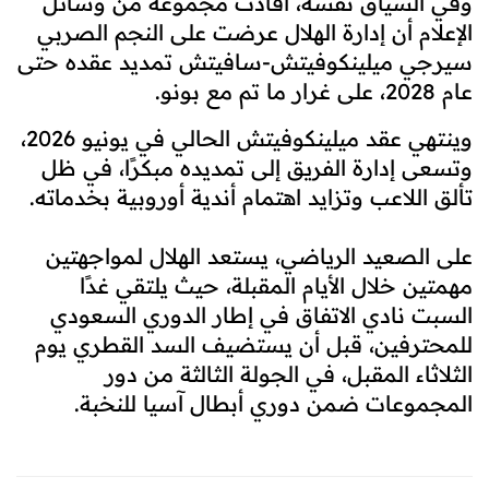
وفي السياق نفسه، أفادت مجموعة من وسائل
الإعلام أن إدارة الهلال عرضت على النجم الصربي
سيرجي ميلينكوفيتش-سافيتش تمديد عقده حتى
عام 2028، على غرار ما تم مع بونو.
وينتهي عقد ميلينكوفيتش الحالي في يونيو 2026،
وتسعى إدارة الفريق إلى تمديده مبكرًا، في ظل
تألق اللاعب وتزايد اهتمام أندية أوروبية بخدماته.
على الصعيد الرياضي، يستعد الهلال لمواجهتين
مهمتين خلال الأيام المقبلة، حيث يلتقي غدًا
السبت نادي الاتفاق في إطار الدوري السعودي
للمحترفين، قبل أن يستضيف السد القطري يوم
الثلاثاء المقبل، في الجولة الثالثة من دور
المجموعات ضمن دوري أبطال آسيا للنخبة.