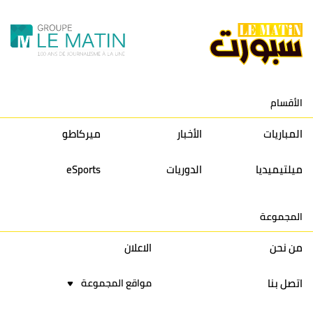
10
النادي المكناسي
30
24
33
36
11
نادي النهضة زمامرة
30
28
37
33
12
حسنية أكادير
30
27
39
33
الأقسام
13
إتحاد تواركة
30
32
40
31
المباريات
الأخبار
ميركاطو
14
أولمبيك الدشيرة
30
29
40
30
ميلتيميديا
الدوريات
eSports
15
اتحاد يعقوب المنصور
30
34
44
30
المجموعة
16
نادي أولمبيك آسفي
30
24
42
22
من نحن
الاعلان
اتصل بنا
مواقع المجموعة