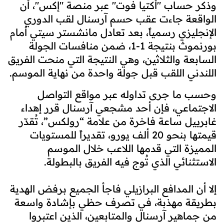
وذكر حساب "أكتيا فوت" عبر منصة "إكس"، أن
الواقعة جاءت عقب حسم آرسنال لقب الدوري
الإنجليزي رسمياً، بعد تعادل مانشستر سيتي أمام
بورنموث بنتيجة 1-1، ضمن منافسات الجولة
السابعة والثلاثين، وهي النتيجة التي منحت الفريق
اللندني اللقب قبل جولة واحدة من نهاية الموسم.
وحسب ما جرى تداوله عبر مواقع التواصل
الاجتماعي، فإن أحد مشجعي آرسنال قرر إهداء
غابرييل ساعة فاخرة من علامة “رولكس”، تُقدّر
قيمتها بنحو 20 ألف يورو، تقديراً للمستويات
المميزة التي قدمها اللاعب خلال الموسم
الاستثنائي الذي تُوج فيه الفريق بالبطولة.
إلا أن المدافع البرازيلي فاجأ الجميع برفض الهدية
بطريقة مهذبة، في تصرف حظي بإشادة واسعة
من جماهير آرسنال والمتابعين، الذين اعتبروا