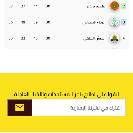
2
نهضة بركان
30
44
27
57
3
الرجاء البيضاوي
30
39
19
56
4
الجيش الملكي
30
45
22
55
5
الوداد البيضاوي
30
39
33
43
6
الدفاع الحسني الجديدي
30
30
34
40
7
اتحاد طنجة
30
27
31
39
ابقوا على اطلاع بآخر المستجدات والأخبار العاجلة
8
الفتح الرياضي
30
31
36
37
9
الكوكب المراكشي
30
27
26
36