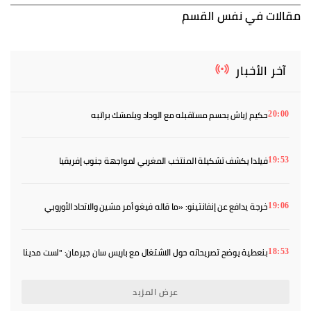
مقالات في نفس القسم
آخر الأخبار
حكيم زياش يحسم مستقبله مع الوداد ويتمسّك براتبه
20:00
فيلدا يكشف تشكيلة المنتخب المغربي لمواجهة جنوب إفريقيا
19:53
خرجة يدافع عن إنفانتينو: «ما قاله فيغو أمر مشين والاتحاد الأوروبي
19:06
منافق»
بنعطية يوضح تصريحاته حول الاشتغال مع باريس سان جيرمان: "لست مدينا
18:53
لأحد"
عرض المزيد