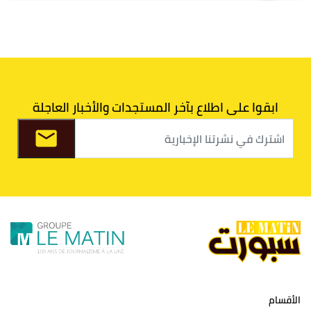
5
الوداد البيضاوي
30
39
33
43
6
الدفاع الحسني الجديدي
30
30
34
40
7
اتحاد طنجة
30
27
31
39
ابقوا على اطلاع بآخر المستجدات والأخبار العاجلة
8
الفتح الرياضي
30
31
36
37
9
الكوكب المراكشي
30
27
26
36
10
النادي المكناسي
30
24
33
36
11
نادي النهضة زمامرة
30
28
37
33
12
حسنية أكادير
30
27
39
33
الأقسام