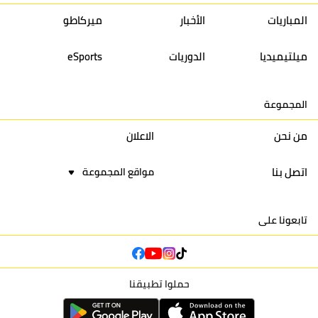
13
إتحاد تواركة
30
32
40
31
المباريات
الأخبار
ميركاطو
14
أولمبيك الدشيرة
30
29
40
30
ميلتيميديا
الدوريات
eSports
15
اتحاد يعقوب المنصور
30
34
44
30
المجموعة
16
نادي أولمبيك آسفي
30
24
42
22
من نحن
الاعلان
اتصل بنا
مواقع المجموعة
تابعونا على
حملوا تطبيقنا