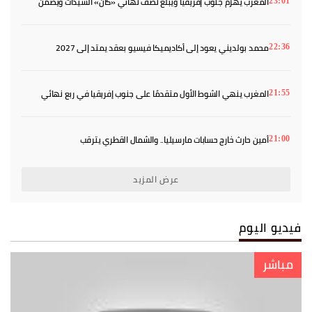
المغرب يهزم جنوب إفريقيا ويبلغ نصف نهائي «كان» السيدات ويضمن
23:01
بطاقة المونديال
محمد بولديني يعود إلى أكاديميكا فيسيو بعقد يمتد إلى 2027
22:36
المغرب ينهي الشوط الأول متقدمًا على جنوب إفريقيا في ربع نهائي
21:55
«كان» السيدات
أمين حارث خارج حسابات مارسيليا.. والشمال القطري يترقب
21:00
عرض المزيد
فيديو اليوم
مباشر