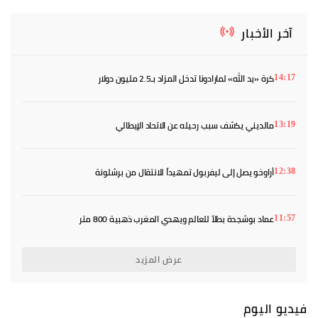
آخر الأخبار
كرة «يد الله» لمارادونا تدخل المزاد بـ2.5 مليون دولار
14:17
مالديني يكشف سبب رحيله عن الاتحاد الإيطالي
13:19
أراوخو يصل إلى ليفربول تمهيداً للانتقال من برشلونة
12:38
عماد بوشجدة بطلاً للعالم ويهدي المغرب ذهبية 800 متر
11:57
عرض المزيد
فيديو اليوم