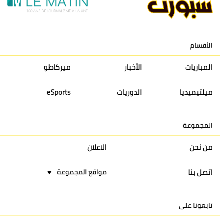
11
نادي النهضة زمامرة
30
28
37
33
12
حسنية أكادير
30
27
39
33
الأقسام
13
إتحاد تواركة
30
32
40
31
المباريات
الأخبار
ميركاطو
14
أولمبيك الدشيرة
30
29
40
30
ميلتيميديا
الدوريات
eSports
15
اتحاد يعقوب المنصور
30
34
44
30
المجموعة
16
نادي أولمبيك آسفي
30
24
42
22
من نحن
الاعلان
اتصل بنا
مواقع المجموعة
تابعونا على