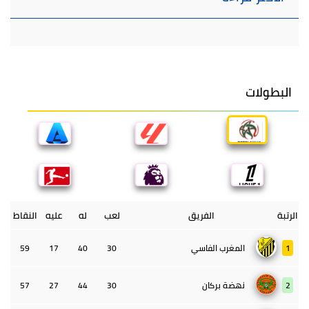
البطولات
الرتبة
الفريق
لعب
له
عليه
النقاط
1
المغرب الفاسي
30
40
17
59
2
نهضة بركان
30
44
27
57