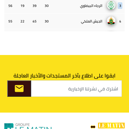
3
الرجاء البيضاوي
30
39
19
56
4
الجيش الملكي
30
45
22
55
5
الوداد البيضاوي
30
39
33
43
6
الدفاع الحسني الجديدي
30
30
34
40
7
اتحاد طنجة
30
27
31
39
ابقوا على اطلاع بآخر المستجدات والأخبار العاجلة
8
الفتح الرياضي
30
31
36
37
9
الكوكب المراكشي
30
27
26
36
10
النادي المكناسي
30
24
33
36