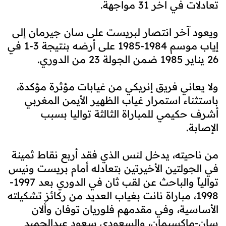
تعادلات في آخر 31 مواجهة.
ويعود آخر انتصار لبريست على سان جيرمان إلى
إياب موسم 1984-1985 على أرضه بنتيجة 3-1 في
26 يناير 1985 ضمن الجولة 23 من الدوري.
ولا يعاني فريق إنريكي من غيابات مؤثرة مؤكدة،
باستثناء استمرار غياب الظهير الأيمن المغربي
أشرف حكيمي للمباراة الثالثة تواليا بسبب
الإصابة.
من ناحيته، يدخل لنس الذي فقد أربع نقاط ثمينة
في الجولتين الأخيرتين بتعادله أمام بريست ونيس
توالياً والباحث عن لقب ثان في الدوري بعد 1997-
1998، مباراة نانت بغياب العديد من ركائز تشكيلته
الأساسية، وفي مقدمهم فلوريان توفان وألان
سان-ماكسيمان، والسعودي سعود عبدالحميد