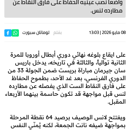
واضعاً نصب عينيه الحفاظ على فارق النقاط عن
مطارده لنس.
08 مايو 2026 | 13:03
بقلم
لوماتان سبورت
على ايقاع بلوغه نهائي دوري أبطال أوروبا للمرة
الثانية توالياً، والثالثة في تاريخه، يدخل باريس
سان جيرمان مباراة بريست ضمن الجولة 33 من
الدوري الفرنسي، بعد غد الأحد، بطموح الحفاظ
على فارق النقاط الست الذي يفصله عن مطارده
لنس قبل مواجهة قد تكون حاسمة بينهما الأربعاء
المقبل.
ويفتتح لانس الوصيف برصيد 64 نقطة المرحلة
بمواجهة ضيفه نانت الجمعة، لكنه يُمنّي النفس