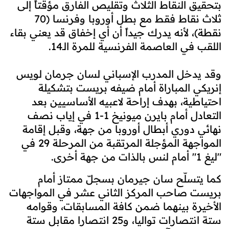
بتحقيق النقاط الثلاث وتقليص الفارق مؤقتاً إلى
ثلاث نقاط فقط مع بطل أوروبا وفرنسا (70
نقطة)، لأنه يدرك جيداً أن أي إخفاق قد يعني بقاء
اللقب في العاصمة الفرنسية للمرة الـ14.
وقد يدخل المدرب الإسباني لسان جرمان لويس
إنريكي المباراة أمام ضيفه بريست بتشكيلة
احتياطية، بهدف إراحة لاعبيه الأساسيين بعد
التعادل أمام بايرن ميونيخ 1-1 في إياب نصف
نهائي دوري أبطال أوروبا من جهة، وقبل إقامة
المواجهة المؤجلة المرتقبة من المرحلة 29 في
"ليغ 1" أمام لنس بالذات من جهة أخرى.
كما يتسلّح سان جيرمان بسجلّ ممتاز أمام
بريست صاحب المركز الثاني عشر في المواجهات
الأخيرة بينهما ضمن كافة المسابقات، وقوامه
ستة انتصارات تواليا، و25 انتصارا مقابل ستة