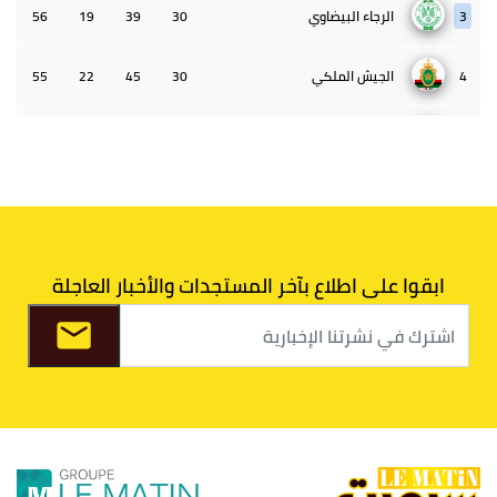
3
الرجاء البيضاوي
30
39
19
56
4
الجيش الملكي
30
45
22
55
5
الوداد البيضاوي
30
39
33
43
6
الدفاع الحسني الجديدي
30
30
34
40
7
اتحاد طنجة
30
27
31
39
ابقوا على اطلاع بآخر المستجدات والأخبار العاجلة
8
الفتح الرياضي
30
31
36
37
9
الكوكب المراكشي
30
27
26
36
10
النادي المكناسي
30
24
33
36
11
نادي النهضة زمامرة
30
28
37
33