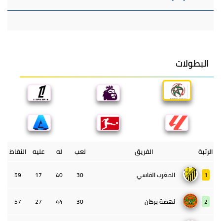
البطولات
الرتبة
الفريق
لعب
له
عليه
النقاط
1
المغرب الفاسي
30
40
17
59
2
نهضة بركان
30
44
27
57