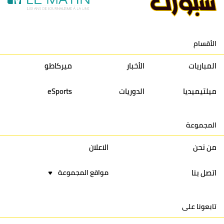
12
حسنية أكادير
30
27
39
33
الأقسام
13
إتحاد تواركة
30
32
40
31
المباريات
الأخبار
ميركاطو
14
أولمبيك الدشيرة
30
29
40
30
ميلتيميديا
الدوريات
eSports
15
اتحاد يعقوب المنصور
30
34
44
30
المجموعة
16
نادي أولمبيك آسفي
30
24
42
22
من نحن
الاعلان
اتصل بنا
مواقع المجموعة
تابعونا على