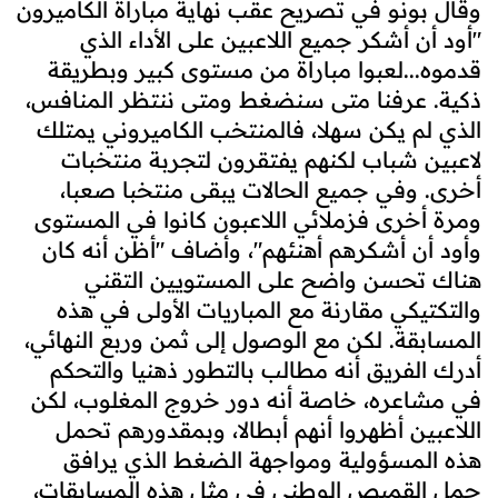
وقال بونو في تصريح عقب نهاية مباراة الكاميرون
"أود أن أشكر جميع اللاعبين على الأداء الذي
قدموه...لعبوا مباراة من مستوى كبير وبطريقة
ذكية. عرفنا متى سنضغط ومتى ننتظر المنافس،
الذي لم يكن سهلا، فالمنتخب الكاميروني يمتلك
لاعبين شباب لكنهم يفتقرون لتجربة منتخبات
أخرى. وفي جميع الحالات يبقى منتخبا صعبا،
ومرة أخرى فزملائي اللاعبون كانوا في المستوى
وأود أن أشكرهم أهنئهم"، وأضاف "أظن أنه كان
هناك تحسن واضح على المستويين التقني
والتكتيكي مقارنة مع المباريات الأولى في هذه
المسابقة. لكن مع الوصول إلى ثمن وربع النهائي،
أدرك الفريق أنه مطالب بالتطور ذهنيا والتحكم
في مشاعره، خاصة أنه دور خروج المغلوب، لكن
اللاعبين أظهروا أنهم أبطالا، وبمقدورهم تحمل
هذه المسؤولية ومواجهة الضغط الذي يرافق
حمل القميص الوطني في مثل هذه المسابقات،