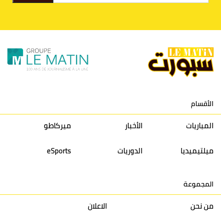
9
الكوكب المراكشي
30
27
26
36
10
النادي المكناسي
30
24
33
36
11
نادي النهضة زمامرة
30
28
37
33
12
حسنية أكادير
30
27
39
33
الأقسام
13
إتحاد تواركة
30
32
40
31
المباريات
الأخبار
ميركاطو
14
أولمبيك الدشيرة
30
29
40
30
ميلتيميديا
الدوريات
eSports
15
اتحاد يعقوب المنصور
30
34
44
30
المجموعة
16
نادي أولمبيك آسفي
30
24
42
22
من نحن
الاعلان