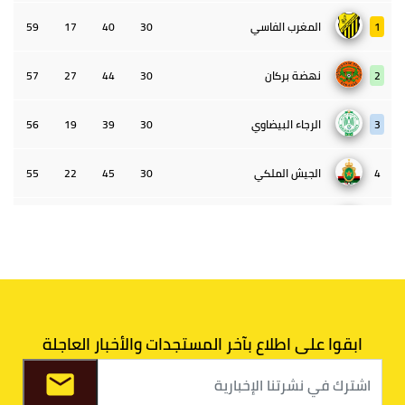
1
المغرب الفاسي
30
40
17
59
2
نهضة بركان
30
44
27
57
3
الرجاء البيضاوي
30
39
19
56
4
الجيش الملكي
30
45
22
55
5
الوداد البيضاوي
30
39
33
43
6
الدفاع الحسني الجديدي
30
30
34
40
7
اتحاد طنجة
30
27
31
39
ابقوا على اطلاع بآخر المستجدات والأخبار العاجلة
8
الفتح الرياضي
30
31
36
37