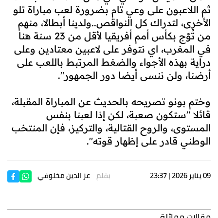
ثم اللاعبون على وعي تام بضرورة لعب مباراة تلو
الأخرى، لتدراك كل النواقص..ولدينا أبطالا، منهم
من تُوّج بكأس أمم أفريقيا لأقل من 23 سنة هنا
في المغرب، اي نتوفر على لاعبين معتادين وعلى
دراية بهذه الأجواء والضغط المرتبط باللعب على
أرضنا، ولن ننسى أيضا دور الجمهور".
وختم بونو تصريحه بالحديث عن المباراة المقبلة،
قائلا "ستكون صعبة، لكن إذا لعبنا بنفس
المستوى، والروح القتالية، والتركيز، فإن المنتخب
الوطني قادر على إظهار قوته".
09 يناير 2026 | 23:37
بقلم
عز الدين مخلوفي
مقالات مماثلة