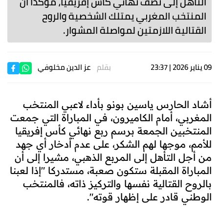
التأهل إلى نصف نهائي كأس إفريقيا، مؤكدًا أن
المنتخب المغربي يمتلك الشخصية والروح
القتالية اللازمتين لمواصلة المشوار.
09 يناير 2026 | 23:37
بقلم
عز الدين مخلوفي
أشاد الحارس ياسين بونو بأداء لاعبي المنتخب
المغربي، أمام الكاميرون، في المباراة التي جمعت
المنتخبين الجمعة برسم ربع نهائي كأس إفريقيا
للأمم، موجها لهم الشكر، على عدم أدخار أي جهد
من أجل التأهل إلى المربع الذهبي، مشيرا إلى أن
المباراة المقبلة ستكون صعبة، مستدركا "إذا لعبنا
بالروح القتالية نفسها والتركيز ذاته، فالمنتخب
الوطني قادر على إظهار قوته".