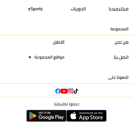
14
أولمبيك الدشيرة
30
29
40
30
ميلتيميديا
الدوريات
eSports
15
اتحاد يعقوب المنصور
30
34
44
30
المجموعة
16
نادي أولمبيك آسفي
30
24
42
22
من نحن
الاعلان
اتصل بنا
مواقع المجموعة
تابعونا على
حملوا تطبيقنا