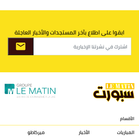
6
الدفاع الحسني الجديدي
30
30
34
40
7
اتحاد طنجة
30
27
31
39
ابقوا على اطلاع بآخر المستجدات والأخبار العاجلة
8
الفتح الرياضي
30
31
36
37
9
الكوكب المراكشي
30
27
26
36
10
النادي المكناسي
30
24
33
36
11
نادي النهضة زمامرة
30
28
37
33
12
حسنية أكادير
30
27
39
33
الأقسام
13
إتحاد تواركة
30
32
40
31
المباريات
الأخبار
ميركاطو