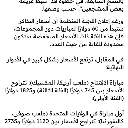
بالنسخ السابقة، في خطوة قد "تُثبط عزيمة
بعض المشجعين"، حسب وصفها.
ورغم إعلان اللجنة المنظمة أن أسعار التذاكر
ستبدأ من 60 دولارًا لمباريات دور المجموعات،
فإن هذه الفئة ذات الأسعار المنخفضة ستكون
محدودة للغاية من حيث العدد.
في المقابل، ترتفع الأسعار بشكل كبير في الأدوار
النهائية:
مباراة الافتتاح (ملعب أزتيكا، المكسيك): تتراوح
الأسعار بين 745 دولارًا (الفئة الثالثة) و1825 دولارًا
(الفئة الأولى).
أول مباراة في الولايات المتحدة (ملعب صوفي،
كاليفورنيا): تتراوح الأسعار بين 1120 دولارًا و2735