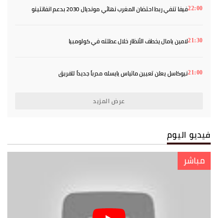
فيفا تنفي ربط احتضان المغرب نهائي مونديال 2030 بدعم انفانتينو
22:00
لامين يامال يخطف الأنظار خلال عطلته في كولومبيا
21:30
نيوكاسل يعلن تعيين ماتياس يايسله مدرباً جديداً للفريق
21:00
عرض المزيد
فيديو اليوم
مباشر