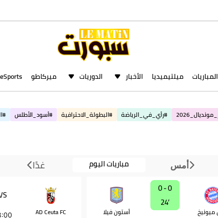
المباريات
ميلتيميديا
الأخبار
الدوريات
ميركاطو
eSports
مونديال_2026
#رأي_في_الرياضة
#البطولة_الاحترافية
#أسود_الأطلس
#ال
مباريات اليوم
غدًا
أمس
0 - 0
VS
24‎’‎
ن ميونيخ
أستون فيلا
AD Ceuta FC
8:00