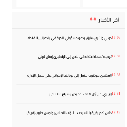
آخر الأخبار
دولي جزائري سابق يدعو مسؤولي الكرة في بلده إلى الاقتداء
13:06
بالمغرب
توجيه تهمة اعتداء في لندن إلى الإنجليزي إيفان توني
12:50
المهدي موهوب ينتقل إلى يونايتد الإماراتي على سبيل الإعارة
12:38
زابيري يحرز أول هدف بقميص راسينغ سانتاندير
12:31
كأس أمم إفريقيا للسيدات... لبؤات الأطلس يواجهن جنوب إفريقيا
12:15
بطموح العبور إلى المربع الذهبي