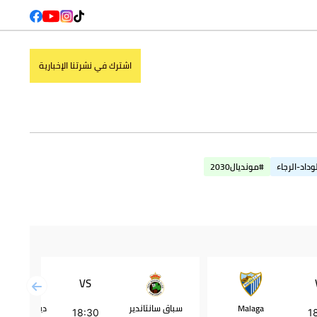
اشترك في نشرتنا الإخبارية
وداد-الرجاء
#مونديال2030
VS
Malaga
سباق سانتاندير
ديبورتيفو أل
18:30
1