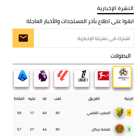
النشرة الإخبارية
ابقوا على اطلاع بآخر المستجدات والأخبار العاجلة
البطولات
الرتبة
الفريق
لعب
له
عليه
النقاط
1
المغرب الفاسي
30
40
17
59
2
نهضة بركان
30
44
27
57