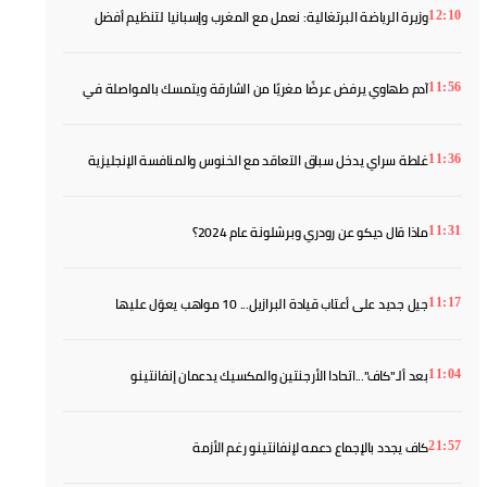
وزيرة الرياضة البرتغالية: نعمل مع المغرب وإسبانيا لتنظيم أفضل
12:10
مونديال في التاريخ
آدم طهاوي يرفض عرضًا مغريًا من الشارقة ويتمسك بالمواصلة في
11:56
أوروبا
غلطة سراي يدخل سباق التعاقد مع الخنوس والمنافسة الإنجليزية
11:36
تعقد الصفقة
ماذا قال ديكو عن رودري وبرشلونة عام 2024؟
11:31
جيل جديد على أعتاب قيادة البرازيل... 10 مواهب يعوّل عليها
11:17
أنشيلوتي
بعد ألـ"كاف"...اتحادا الأرجنتين والمكسيك يدعمان إنفانتينو
11:04
كاف يجدد بالإجماع دعمه لإنفانتينو رغم الأزمة
21:57