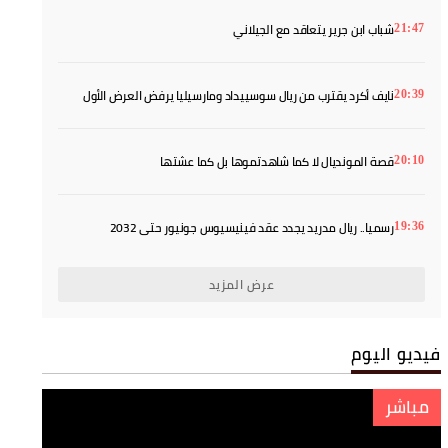
شباب ابن جرير يتعاقد مع الجيلاني
21:47
نايف أكرد يقترب من ريال سوسييداد ومارسيليا يرفض العرض الأول
20:39
قصة المونديال لا كما شاهدتموها بل كما عشتها
20:10
رسميا.. ريال مدريد يجدد عقد فينيسيوس جونيور حتى 2032
19:36
عرض المزيد
فيديو اليوم
مباشر