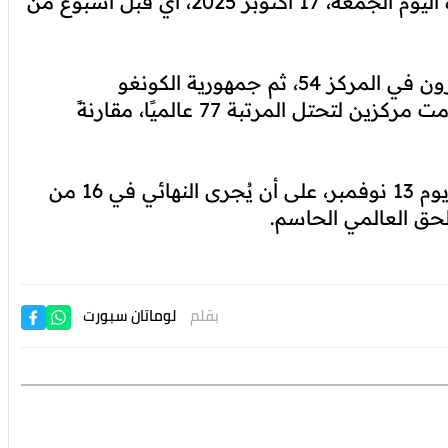
أكتوبر في 23 من الشهر الجاري، لكن فيفا أصدره اليوم الجمعة، 17 أكتوبر 2025، أي قبل أسبوع من
وجاءت نيجيريا في المركز 41 عالميًا، تليها الكاميرون في المركز 54، ثم جمهورية الكونغو
الديمقراطية في المركز 60. أما الغابون، فقد تقدمت مركزين لتحتل المرتبة 77 عالميًا، مقارنةً
ومن المقرر أن يُقام الدور نصف النهائي للملحق يوم 13 نوفمبر، على أن يُجرى النهائي في 16 من
لحق العالمي الحاسم.
بقلم
لوماتان سبورت