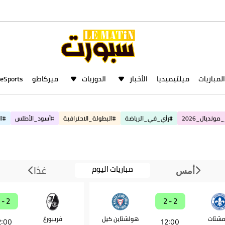
المباريات
ميلتيميديا
الأخبار
الدوريات
ميركاطو
eSports
مونديال_2026
#رأي_في_الرياضة
#البطولة_الاحترافية
#أسود_الأطلس
#ال
مباريات اليوم
غدًا
أمس
2 - 0
2 - 2
مشتات
هولشتاين كيل
فريبورغ
2:00
12:00