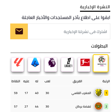
النشرة الإخبارية
ابقوا على اطلاع بآخر المستجدات والأخبار العاجلة
البطولات
الرتبة
الفريق
لعب
له
عليه
النقاط
1
المغرب الفاسي
30
40
17
59
2
نهضة بركان
30
44
27
57