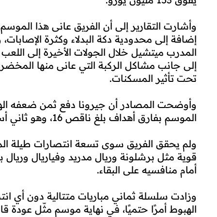
وأشارت التقارير إلى أن الفريق عانى هذا الموس
إضافة إلى محدودية دكة البدلاء وكثرة الإصابات،
المدرب ميتشيل خلال الجولات الأخيرة إلى اللع
إلى جانب مشاكل الركبة التي عانى منها المخض
تحت تأثير المسكنات.
وأوضحت المصادر أن جيرونا دفع ثمن ضعفه الهج
الموسم بفارق أهداف بلغ ناقص 16، وهو ثاني أسوأ رقم في الدوري بعد أوفييدو.
ولم يحقق الفريق سوى تسعة انتصارات طيلة الم
قوية مثل برشلونة وريال مدريد وفياريال وريال
أمام منافسيه على البقاء.
وزادت سلسلة ثماني مباريات متتالية دون أي ان
الهبوط أمرًا حتميًا، في نهاية موسم مثّل عودة قا