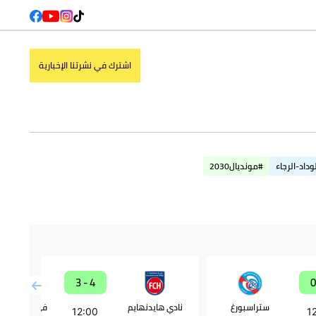
اشترك في نشرتنا الإخبارية
وداد-الرجاء
#مونديال2030
4 - 3
ستراسبورغ
نادي هايدنهايم
12:00
1