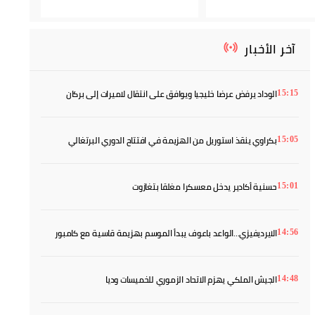
آخر الأخبار
الوداد يرفض عرضا خليجيا ويوافق على انتقال لاميرات إلى بركان
15:15
بكراوي ينقذ استوريل من الهزيمة في افتتاح الدوري البرتغالي
15:05
حسنية أكادير يدخل معسكرا مغلقا بتغازوت
15:01
الايرديفيزي...الواعد باعوف يبدأ الموسم بهزيمة قاسية مع كامبور
14:56
الجيش الملكي يهزم الاتحاد الزموري للخميسات وديا
14:48