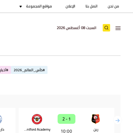
من نحن
اتصل بنا
الإعلان
مواقع المجموعة
السبت 08 أغسطس 2026
#كأس_العالم_2026
#أخبار_
1 - 2
رين
Brentford Academy
دار
10:00