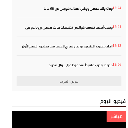
وفاة والد ميسي ووكيل أعماله خورخي عن 68 عاما
12:24
وثيقة أمنية تكشف كواليس تهديدات طالت ميسي ورونالدو في
12:21
مونديال 2026
اتحاد يعقوب المنصور يواصل تسريح لاعبيه بعد مغادرة القسم الأول
12:13
كورتوا يتدرب منفرداً بعد عودته إلى ريال مدريد
12:06
عرض المزيد
فيديو اليوم
مباشر