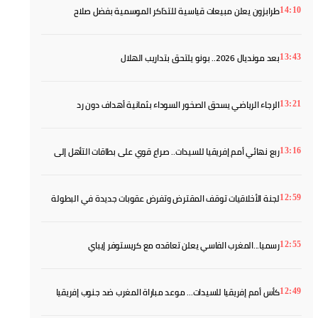
طرابزون يعلن مبيعات قياسية للتذاكر الموسمية بفضل صلاح
14:10
بعد مونديال 2026.. بونو يلتحق بتداريب الهلال
13:43
الرجاء الرياضي يسحق الصخور السوداء بثمانية أهداف دون رد
13:21
ربع نهائي أمم إفريقيا للسيدات.. صراع قوي على بطاقات التأهل إلى
13:16
مونديال 2027
لجنة الأخلاقيات توقف المقترض وتفرض عقوبات جديدة في البطولة
12:59
رسميا...المغرب الفاسي يعلن تعاقده مع كريستوفر إيباي
12:55
كأس أمم إفريقيا للسيدات... موعد مباراة المغرب ضد جنوب إفريقيا
12:49
والقنوات الناقلة