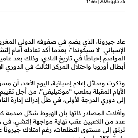
24 مايو 2026 | 11:46
عاد جيرونا، الذي يضم في صفوفه الدولي المغربي 
المواسم إحباطًا في تاريخ النادي، وذلك بعد عامين
أبطال أوروبا واحتلال المركز الثالث في الدوري ال
وذكرت وسائل إعلام إسبانية، اليوم الأحد، أن م
الأيام المقبلة بملعب “مونتيليفي”، من أجل تقييم
إلى دوري الدرجة الأولى، في ظل إدراك إدارة النا
وأفادت المصادر ذاتها بأن الهبوط شكّل صدمة كب
عدد من اللاعبين عقب نهاية مواجهة إلتشي، في وق
ترتقِ إلى مستوى التطلعات، رغم امتلاك جيرونا 
يفوق 153 مليون يورو.