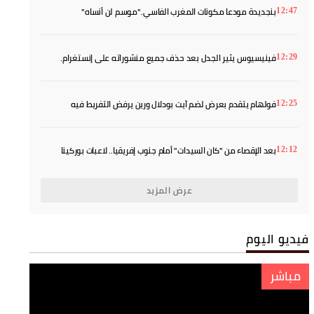
بنجديدة مودعا مكونات المغرب الفاسي.."موسم لن أنساه"
12:47
فينيسيوس يثير الجدل بعد حذف جميع منشوراته على إنستغرام.
12:29
فولهام يتقدم بعرض لضم آيت بودلال ورين يرفض التفريط فيه
12:25
بعد الإقصاء من "كان السيدات" أمام جنوب إفريقيا.. لاعبات بوركينا
12:12
فاسو يهاجمن التحكيم
عرض المزيد
فيديو اليوم
مباشر