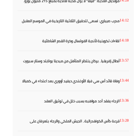
مونديال الأندية: "فيفا" لا يزال مدينًا للأندية بمبلغ 215 مليون يورو.
14:26
مدرب صيباري: نسعى لتحقيق الثلاثية التاريخية في الموسم المقبل
14:12
لقاءات تكوينية لأندية الفوتسال وكرة القدم الشاطئية
14:10
أبطال إفريقيا.. بركان ينتظر المتأهل من ميدينا يونايتد وستار سبورت
13:57
والماص يواجه رحيمو البوركينابي
وفاة قائد أس سي فيلا الأوغندي ديفيد أووري بعد اعتداء في كمبالا
13:44
الرجاء يفقد أحد مواهبه بسبب خلل في توثيق العقد
13:36
قرعة كأس الكونفدرالية.. الجيش الملكي والرجاء يتعرفان على
13:20
منافسيهما المحتملين