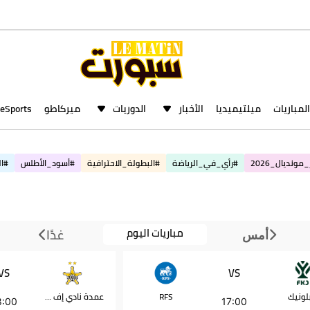
المباريات
ميلتيميديا
الأخبار
الدوريات
ميركاطو
eSports
مونديال_2026
#رأي_في_الرياضة
#البطولة_الاحترافية
#أسود_الأطلس
#ال
مباريات اليوم
غدًا
أمس
VS
VS
لونيك
RFS
عمدة نادي إف سي شريف
8:00
17:00