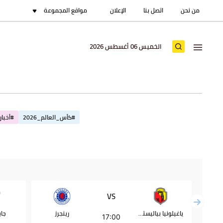
من نحن
اتصل بنا
الإعلان
مواقع المجموعة
الخميس 06 أغسطس 2026
#كأس_العالم_2026
#أخبار_
VS
ياغيلونيا بياليستوك
رينجرز
جاب
17:00