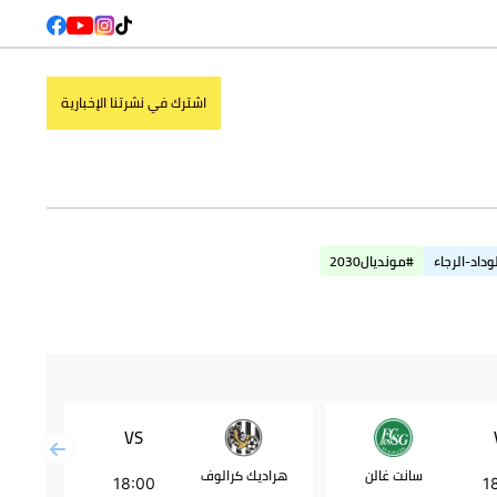
اشترك في نشرتنا الإخبارية
وداد-الرجاء
#مونديال2030
VS
سانت غالن
هراديك كرالوف
بشكتاش
18:00
1