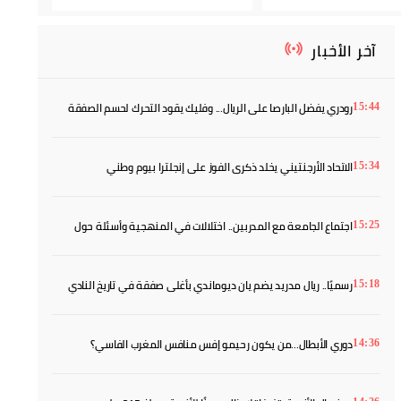
آخر الأخبار
رودري يفضل البارصا على الريال... وفليك يقود التحرك لحسم الصفقة
15:44
الاتحاد الأرجنتيني يخلد ذكرى الفوز على إنجلترا بيوم وطني
15:34
اجتماع الجامعة مع المدربين.. اختلالات في المنهجية وأسئلة حول
15:25
مشروع التكوين
رسميًا.. ريال مدريد يضم يان ديوماندي بأغلى صفقة في تاريخ النادي
15:18
دوري الأبطال...من يكون رحيمو إفس منافس المغرب الفاسي؟
14:36