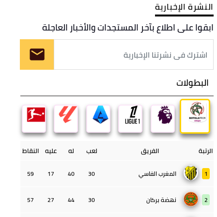
النشرة الإخبارية
ابقوا على اطلاع بآخر المستجدات والأخبار العاجلة
البطولات
الرتبة
الفريق
لعب
له
عليه
النقاط
1
المغرب الفاسي
30
40
17
59
2
نهضة بركان
30
44
27
57