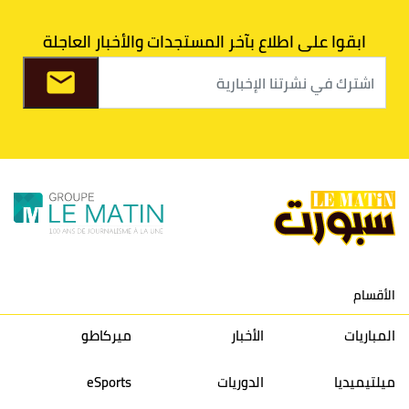
7
اتحاد طنجة
30
27
31
39
ابقوا على اطلاع بآخر المستجدات والأخبار العاجلة
8
الفتح الرياضي
30
31
36
37
9
الكوكب المراكشي
30
27
26
36
10
النادي المكناسي
30
24
33
36
11
نادي النهضة زمامرة
30
28
37
33
12
حسنية أكادير
30
27
39
33
الأقسام
13
إتحاد تواركة
30
32
40
31
المباريات
الأخبار
ميركاطو
14
أولمبيك الدشيرة
30
29
40
30
ميلتيميديا
الدوريات
eSports