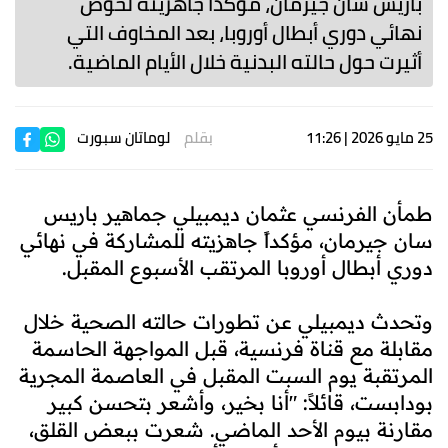
باريس سان جيرمان، مؤكداً جاهزيته لخوض
نهائي دوري أبطال أوروبا، بعد المخاوف التي
أثيرت حول حالته البدنية خلال الأيام الماضية.
25 مايو 2026 | 11:26
بقلم
لوماتان سبورت
طمأن الفرنسي عثمان ديمبيلي جماهير باريس
سان جيرمان، مؤكداً جاهزيته للمشاركة في نهائي
دوري أبطال أوروبا المرتقب الأسبوع المقبل.
وتحدث ديمبيلي عن تطورات حالته الصحية خلال
مقابلة مع قناة فرنسية، قبل المواجهة الحاسمة
المرتقبة يوم السبت المقبل في العاصمة المجرية
بودابست، قائلاً: "أنا بخير، وأشعر بتحسن كبير
مقارنة بيوم الأحد الماضي. شعرت ببعض القلق،