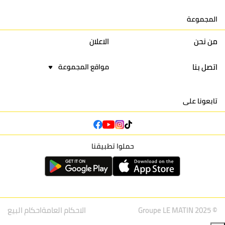
15
اتحاد يعقوب المنصور
30
34
44
30
المجموعة
16
نادي أولمبيك آسفي
30
24
42
22
من نحن
الاعلان
اتصل بنا
مواقع المجموعة
تابعونا على
حملوا تطبيقنا
© Groupe LE MATIN 2025
الاحكام العامة
احكام البيع