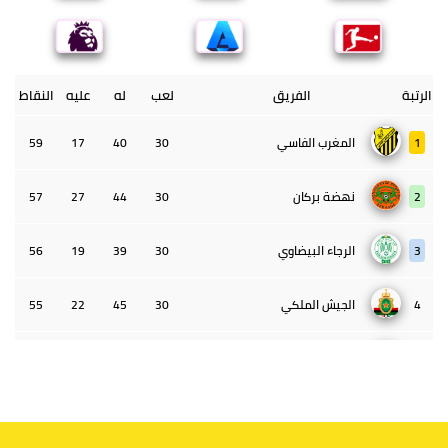
الرتبة
الفريق
لعب
له
عليه
النقاط
1
المغرب الفاسي
30
40
17
59
2
نهضة بركان
30
44
27
57
3
الرجاء البيضاوي
30
39
19
56
4
الجيش الملكي
30
45
22
55
5
الوداد البيضاوي
30
39
33
43
6
الدفاع الحسني الجديدي
30
30
34
40