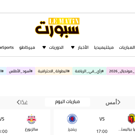
المباريات
ميلتيميديا
الأخبار
الدوريات
ميركاطو
eSports
مونديال_2026
#رأي_في_الرياضة
#البطولة_الاحترافية
#أسود_الأطلس
#ال
مباريات اليوم
غدًا
أمس
VS
VS
ياغيلونيا بياليستوك
رينجرز
سالزبورغ
8:00
17:00