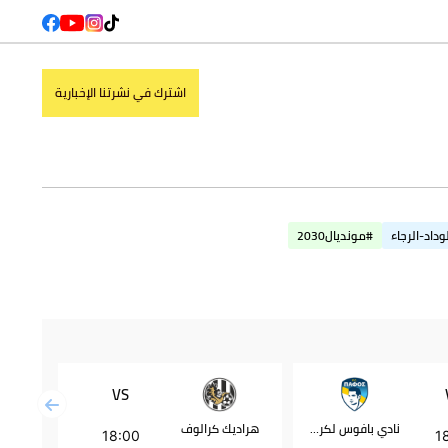
اشترك في نشرتنا الإخبارية
وداد-الرجاء
#مونديال2030
VS
نادي بافوس لكرة القدم
هراديك كرالوف
بشكتاش
18:00
1