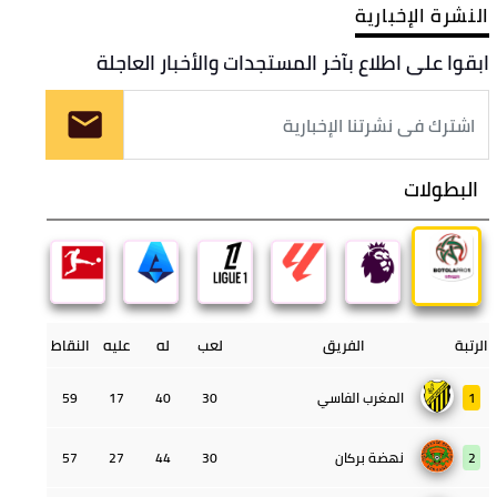
النشرة الإخبارية
ابقوا على اطلاع بآخر المستجدات والأخبار العاجلة
البطولات
الرتبة
الفريق
لعب
له
عليه
النقاط
1
المغرب الفاسي
30
40
17
59
2
نهضة بركان
30
44
27
57