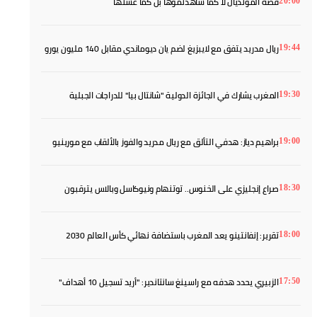
قصة المونديال لا كما شاهدتموها بل كما عشتها
20:00
ريال مدريد يتفق مع لايبزيغ لضم يان ديوماندي مقابل 140 مليون يورو
19:44
المغرب يشارك في الجائزة الدولية "شانتال بيا" للدراجات الجبلية
19:30
براهيم دياز: هدفي التألق مع ريال مدريد والفوز بالألقاب مع مورينيو
19:00
صراع إنجليزي على الخنوس.. توتنهام ونيوكاسل وبالاس يترقبون
18:30
تقرير: إنفانتينو يعد المغرب باستضافة نهائي كأس العالم 2030
18:00
الزبيري يحدد هدفه مع راسينغ سانتاندير: "أريد تسجيل 10 أهداف"
17:50