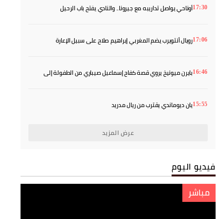
أوناحي يواصل تداريبه مع جيرونا.. والنادي يفتح باب الرحيل
17:30
رويال أنتويرب يضم المغربي إبراهيم صلاح على سبيل الإعارة
17:06
بايرن ميونيخ يروي قصة كفاح إسماعيل صيباري من الطفولة إلى
16:46
النجومية
يان ديوماندي يقترب من ريال مدريد
15:55
عرض المزيد
فيديو اليوم
مباشر