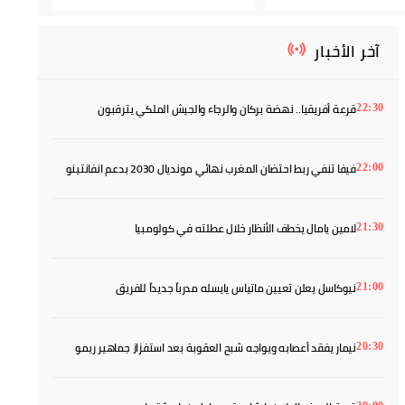
آخر الأخبار
قرعة أفريقيا.. نهضة بركان والرجاء والجيش الملكي يترقبون
22:30
خصومهم
فيفا تنفي ربط احتضان المغرب نهائي مونديال 2030 بدعم انفانتينو
22:00
لامين يامال يخطف الأنظار خلال عطلته في كولومبيا
21:30
نيوكاسل يعلن تعيين ماتياس يايسله مدرباً جديداً للفريق
21:00
نيمار يفقد أعصابه ويواجه شبح العقوبة بعد استفزاز جماهير ريمو
20:30