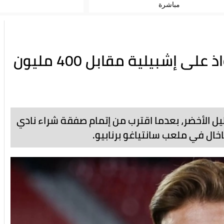
مباشرة
راموس قريب من صفقة الاستحواذ على إشبيلية مقابل 400 مليون
ل الأخضر، بعدما اقترب من إتمام صفقة شراء نادي
اخال في ملعب سانتياغو برنابيو.