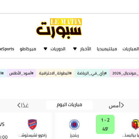
المباريات
ميلتيميديا
الأخبار
الدوريات
ميركاطو
eSports
مونديال_2026
#رأي_في_الرياضة
#البطولة_الاحترافية
#أسود_الأطلس
#ال
مباريات اليوم
غدًا
أمس
2 - 1
VS
49‎’‎
ياغيلونيا بياليستوك
رينجرز
راكوو تشيستوشوا
8:00