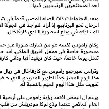
أحد المستثمرين الرئيسيين فيها".
وبعد الاجتماعات ذات الصلة للمضي قدماً في شراء
الرحال نحو البرنابيو، إذ أراد التواجد في الجولة 
للمشاركة في وداع أسطورة النادي كارفاخال.
وكان راموس نفسه هو من شارك صورة عبر حسابا
مقصورة خاصة في معقل الفريق الملكي. لقد حرص 
تمثل يوماً خاصاً، حيث كان ديفيد ألابا وداني كار
وتزامل سيرجيو راموس مع كارفاخال في ريال مدري
هذا اليوم المميز جداً للظهير المدريدي الذي خا
تفويت مثل هذا اليوم المهم بالنسبة له.
ورغم أن البعض افتقد رؤية راموس على أرضية ال
العام الماضي عندما ودّع لوكا مودريتش من قلب ال