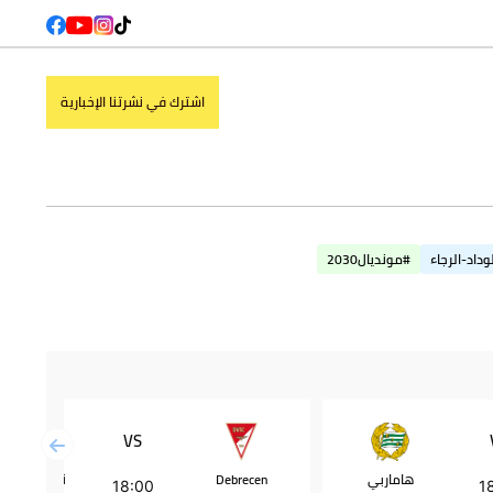
اشترك في نشرتنا الإخبارية
وداد-الرجاء
#مونديال2030
VS
هاماربي
Debrecen
نادي كوبنها
18:00
1