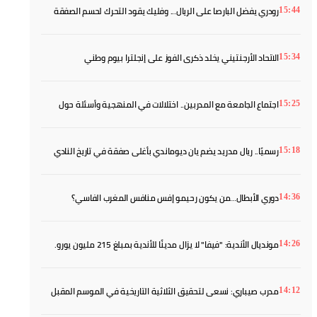
رودري يفضل البارصا على الريال... وفليك يقود التحرك لحسم الصفقة
15:44
الاتحاد الأرجنتيني يخلد ذكرى الفوز على إنجلترا بيوم وطني
15:34
اجتماع الجامعة مع المدربين.. اختلالات في المنهجية وأسئلة حول
15:25
مشروع التكوين
رسميًا.. ريال مدريد يضم يان ديوماندي بأغلى صفقة في تاريخ النادي
15:18
دوري الأبطال...من يكون رحيمو إفس منافس المغرب الفاسي؟
14:36
مونديال الأندية: "فيفا" لا يزال مدينًا للأندية بمبلغ 215 مليون يورو.
14:26
مدرب صيباري: نسعى لتحقيق الثلاثية التاريخية في الموسم المقبل
14:12