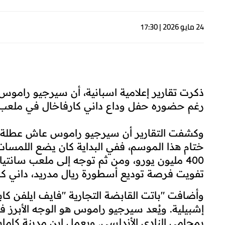
24 مايو 2026 | 17:30
ذكرت تقارير إعلامية اسبانية، أن سيرجيو راموس
رغم حضوره حفل وداع داني كارفاخال في ملعب سا
وكشفت التقارير أن سيرجيو راموس عاش عطلة 
ختام هذا الموسم، ففي البداية كان يضع اللمسات
400 مليون يورو، ومن ثم توجه إلى ملعب سانتي
تفويت فرصة توديع أسطورة ريال مدريد، داني كا
وأضافت "باتت القابضة التجارية "فايف ايلفن كاب
إشبيلية. ويُعد سيرجيو راموس هو الوجه الأبرز في
بمحامي النادي الأندلسي. ويعمل ابن مدينة كاماس