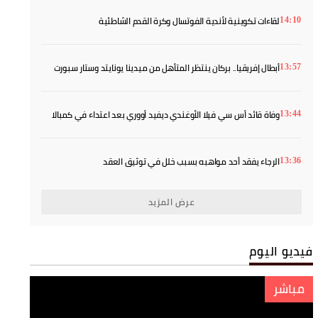
لقاءات تكوينية لأندية الفوتسال وكرة القدم الشاطئية
14:10
أبطال إفريقيا.. بركان ينتظر المتأهل من ميدينا يونايتد وستار سبورت
13:57
والماص يواجه رحيمو البوركينابي
وفاة قائد أس سي فيلا الأوغندي ديفيد أووري بعد اعتداء في كمبالا
13:44
الرجاء يفقد أحد مواهبه بسبب خلل في توثيق العقد
13:36
عرض المزيد
فيديو اليوم
مباشر