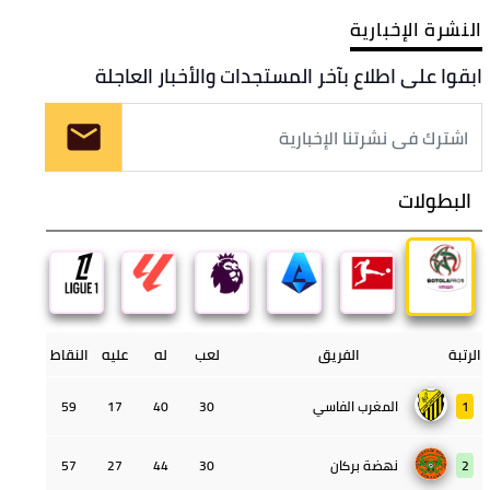
النشرة الإخبارية
ابقوا على اطلاع بآخر المستجدات والأخبار العاجلة
البطولات
الرتبة
الفريق
لعب
له
عليه
النقاط
1
المغرب الفاسي
30
40
17
59
2
نهضة بركان
30
44
27
57